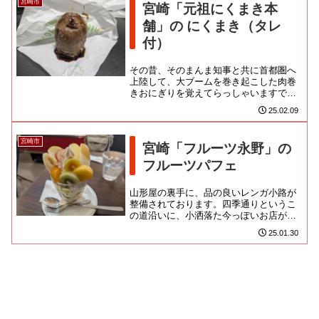
宮崎市
宮崎「元祖にくまき本
舗」の にくまき（タレ
付）
その昔、そのまんま知事と共に首都圏へ
上陸して、大ブームを巻き起こした肉巻
きおにぎりを覚えてらっしゃいますでし
ょうか？夜の街やイベント屋台に引っ張
25.02.09
りだことなり、芸人が副業で店...
宮崎市
宮崎「フルーツ永野」の
フルーツパフェ
山形屋の裏手に、品の良いレンガ小路が
整備されております。四季通りというこ
の道沿いに、小洒落た今っぽいお店がい
くつかならんでおり、面白げなのよ。こ
25.01.30
ちらは若いお姉さんらでやって...