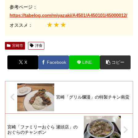
参考ページ：
https://tabelog.com/miyazaki/A4501/A450101/45000012/
★★★
オススメ：
宮崎市
洋食
X
Facebook
LINE
コピー
宮崎「グリル爛漫」の特製チキン南蛮
宮崎「ファミリーおぐら 瀬頭店」の
おぐらのチャンポン