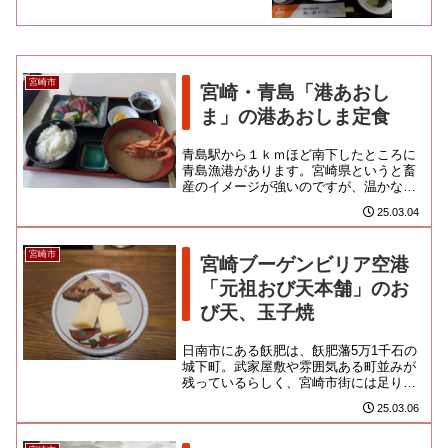
宮崎市
宮崎・青島「港あおし
ま」の港あおしま定食
青島駅から１ｋｍほど南下したところに
青島漁港があります。宮崎県というと畜
産のイメージが強いのですが、温かな黒
潮の海に面しておりますので、漁業も盛
25.03.04
ん。沿岸で一本釣りされるカツ...
宮崎市
宮崎ブーゲンビリア空港
「元祖おび天本舗」のお
び天、玉子焼
日南市にある飫肥は、飫肥藩5万1千石の
城下町。武家屋敷や雰囲気ある町並みが
残っているらしく、宮崎市街には足りな
い歴史観光要素を補うスポットとして、
25.03.06
一足伸ばしてみようかなとい...