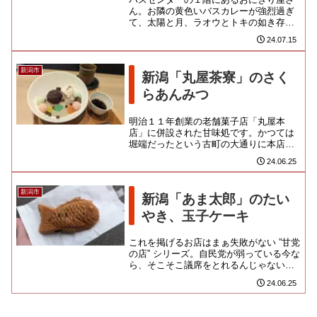
ん。お隣の黄色いバスカレーが強烈過ぎ
て、太陽と月、ラオウとトキの如き存在
になっておりますが、こちらもまた新潟
24.07.15
市民に馴染みの深いお店なんじ...
新潟市
新潟「丸屋茶寮」のさく
らあんみつ
明治１１年創業の老舗菓子店「丸屋本
店」に併設された甘味処です。かつては
堀端だったという古町の大通りに本店を
構えております。店頭はだいぶ元気なさ
24.06.25
げに見えますが、和は上生から干...
新潟市
新潟「あま太郎」のたい
やき、玉子ケーキ
これを掲げるお店はまぁ失敗がない ”甘党
の店” シリーズ。自民党が弱っている今な
ら、そこそこ議席をとれるんじゃない
か、我が甘党は！？散策中、なにやら気
24.06.25
になるお店に通りがかっ...