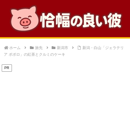
ホーム
旅先
新潟市
新潟・白山「ジェラテリ
ア ポポロ」の紅茶とクルミのケーキ
PR