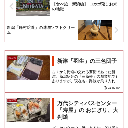
【食べ旅・新潟編】 ロカボ殺しお米
の地獄
新潟「峰村醸造」の味噌ソフトクリー
ム
新潟市
新津「羽生」の三色団子
古くから街道の交わる要衝であった新
津。新潟駅弁の「三新軒」の創業地でも
ありますが、現在も３路線が乗り入れる
ターミナル駅であり、鉄道のまちとして
24.07.02
も知られているようです。大正５...
新潟市
万代シティバスセンター
「寿屋」の おにぎり、大
判焼
バスセンターの１階にあるおにぎり屋さ