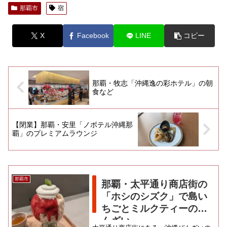
那覇市
宿
X
Facebook
LINE
コピー
那覇・牧志「沖縄逸の彩ホテル」の朝
食など
【閉業】那覇・安里「ノボテル沖縄那
覇」のプレミアムラウンジ
那覇市
那覇・太平通り商店街の
「ホシのシズク」で島い
ちごとミルクティーのぜ
んざい