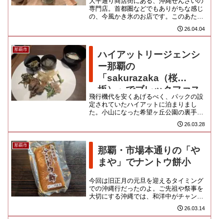
大平通り商店街にある、沖縄ぜんざいの
専門店。首都圏などでもありがちな感じ
の、今風かき氷のお店です。このあたり
は比較的ローカル色が強い環境なので、
26.04.04
高カロリーな惣菜店や激安八百...
那覇市
ハイアットリージェンシ
ー那覇の
「sakurazaka（桜
坂）」でブレックファス
飛行機代を安くあげるべく、パックの設
ト
定されていたハイアットに泊まりまし
た。小山になった希望ヶ丘公園の裏手に
あたり、観光の喧騒が届かないロケーシ
26.03.28
ョン。駅からスーツケースを引き...
那覇市
那覇・市場本通りの「や
まや」でナントウ餅小
今回は旧正月の元旦を迎えるタイミング
での沖縄行だったのよ。ご先祖や祭事を
大切にする沖縄では、和洋中がチャンプ
ル－となったお供え菓子の文化が面白い
26.03.14
んだよな。市場本通りの商店街...