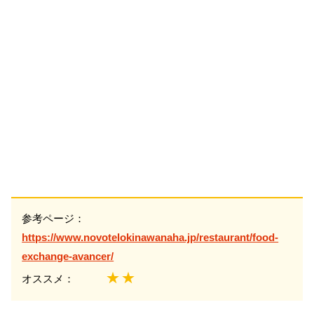
参考ページ：
https://www.novotelokinawanaha.jp/restaurant/food-
exchange-avancer/
★★
オススメ：