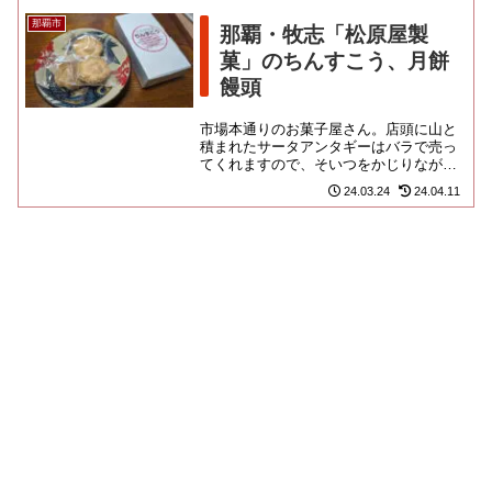
那覇市
那覇・牧志「松原屋製
菓」のちんすこう、月餅
饅頭
市場本通りのお菓子屋さん。店頭に山と
積まれたサータアンタギーはバラで売っ
てくれますので、そいつをかじりながら
商店街をそぞろ歩くのが観光定番です
24.03.24
24.04.11
ね。個人的には、モサモサと小腹...