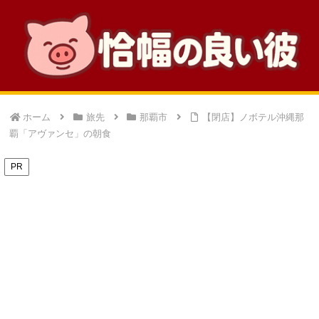
ホーム
旅先
那覇市
【閉店】ノボテル沖縄那
覇「アヴァンセ」の朝食
PR