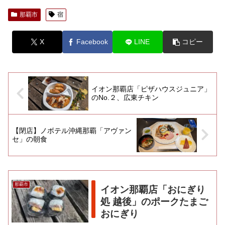
那覇市
宿
X
Facebook
LINE
コピー
イオン那覇店「ピザハウスジュニア」
のNo.２、広東チキン
【閉店】ノボテル沖縄那覇「アヴァン
セ」の朝食
那覇市
イオン那覇店「おにぎり
処 越後」のポークたまご
おにぎり