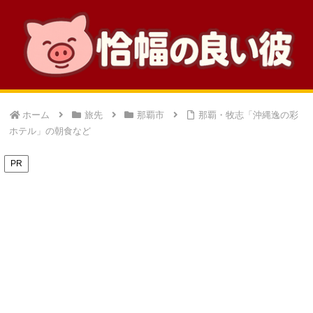
ホーム
旅先
那覇市
那覇・牧志「沖縄逸の彩
ホテル」の朝食など
PR