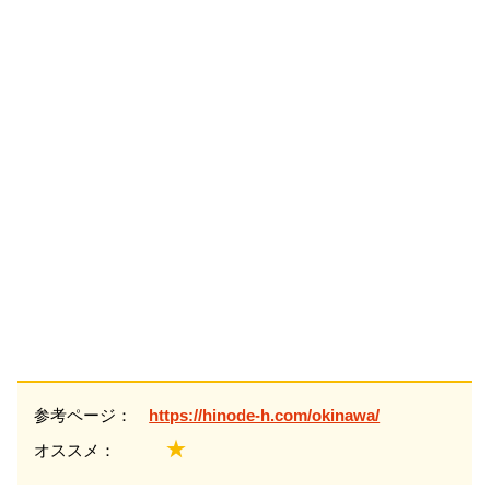
参考ページ：
https://hinode-h.com/okinawa/
★
オススメ：