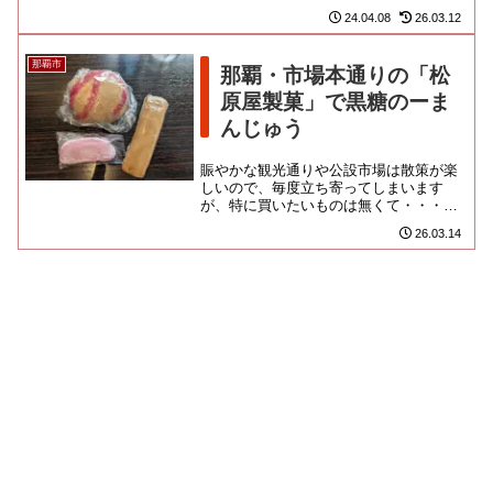
ランドを立ち上げております。つって
24.04.08
26.03.12
も、沖縄でヨーロッパなケーキを...
那覇市
那覇・市場本通りの「松
原屋製菓」で黒糖のーま
んじゅう
賑やかな観光通りや公設市場は散策が楽
しいので、毎度立ち寄ってしまいます
が、特に買いたいものは無くて・・・で
も、この松原屋を覗くのはすごく楽しみ
26.03.14
にしているのよ。中国、アメリカ...