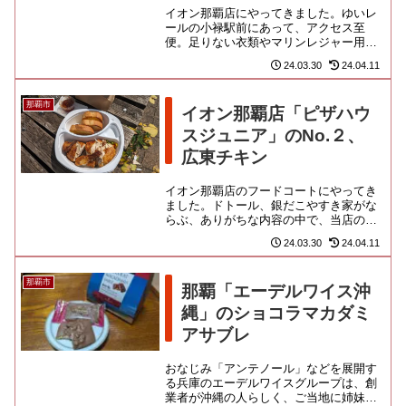
イオン那覇店にやってきました。ゆいレ
ールの小禄駅前にあって、アクセス至
便。足りない衣類やマリンレジャー用の
諸々を調達したり、気さくな飲食物を買
24.03.30
24.04.11
い込んだりと観光利用もできそう...
那覇市
イオン那覇店「ピザハウ
スジュニア」のNo.２、
広東チキン
イオン那覇店のフードコートにやってき
ました。ドトール、銀だこやすき家がな
らぶ、ありがちな内容の中で、当店の存
在が光りますね。浦添にあるAサインの
24.03.30
24.04.11
店「ピザハウス本店」が、ショ...
那覇市
那覇「エーデルワイス沖
縄」のショコラマカダミ
アサブレ
おなじみ「アンテノール」などを展開す
る兵庫のエーデルワイスグループは、創
業者が沖縄の人らしく、ご当地に姉妹ブ