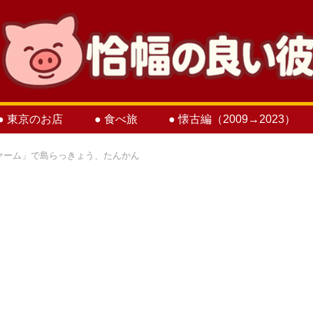
● 東京のお店
● 食べ旅
● 懐古編（2009→2023）
ァーム」で島らっきょう、たんかん