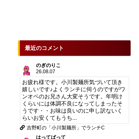
最近のコメント
のぎのりこ
26.08.07
お疲れ様です。小川製麺所気づいて頂き
嬉しいです♪よくランチに伺うのですがワ
ンオペのお兄さん大変そうです。年明け
くらいには体調不良になってしまったそ
うです・・お味は良いのに申し訳ないく
らいお安くてもうち...
吉野町の「小川製麺所」でランチC
はってばって