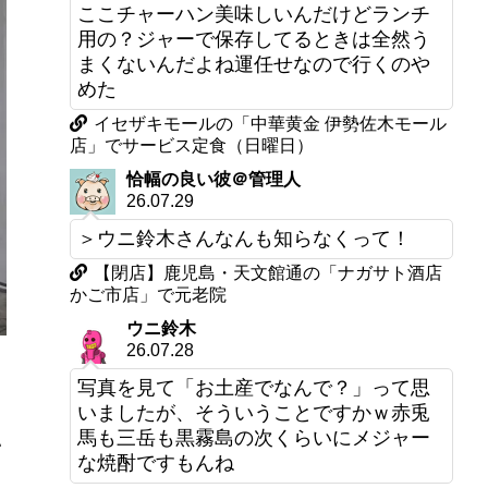
ここチャーハン美味しいんだけどランチ
用の？ジャーで保存してるときは全然う
まくないんだよね運任せなので行くのや
めた
イセザキモールの「中華黄金 伊勢佐木モール
店」でサービス定食（日曜日）
恰幅の良い彼＠管理人
26.07.29
＞ウニ鈴木さんなんも知らなくって！
【閉店】鹿児島・天文館通の「ナガサト酒店
かご市店」で元老院
ウニ鈴木
26.07.28
写真を見て「お土産でなんで？」って思
いましたが、そういうことですかｗ赤兎
馬も三岳も黒霧島の次くらいにメジャー
い
な焼酎ですもんね