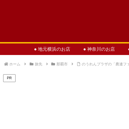
● 地元横浜のお店
● 神奈川のお店
ホーム
旅先
那覇市
のうれんプラザの「農連フ
PR