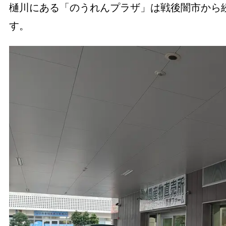
樋川にある「のうれんプラザ」は戦後闇市から続
す。