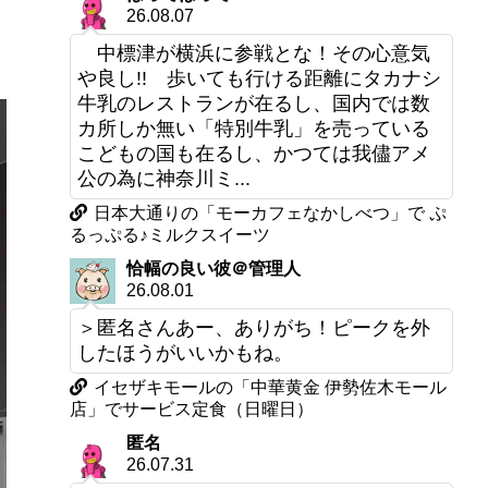
26.08.07
中標津が横浜に参戦とな！その心意気
や良し!! 歩いても行ける距離にタカナシ
牛乳のレストランが在るし、国内では数
カ所しか無い「特別牛乳」を売っている
こどもの国も在るし、かつては我儘アメ
公の為に神奈川ミ...
日本大通りの「モーカフェなかしべつ」で ぷ
るっぷる♪ミルクスイーツ
恰幅の良い彼＠管理人
26.08.01
＞匿名さんあー、ありがち！ピークを外
したほうがいいかもね。
イセザキモールの「中華黄金 伊勢佐木モール
店」でサービス定食（日曜日）
匿名
26.07.31