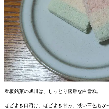
看板銘菓の旭川は、しっとり落雁な白雪糕。
ほどよき口溶け、ほどよき甘み、淡い三色もか