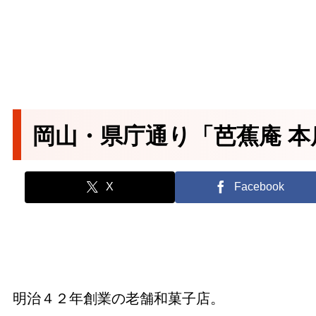
岡山・県庁通り「芭蕉庵 本
X
Facebook
明治４２年創業の老舗和菓子店。