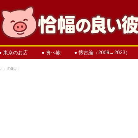
● 東京のお店
● 食べ旅
● 懐古編（2009→2023）
店」の旭川