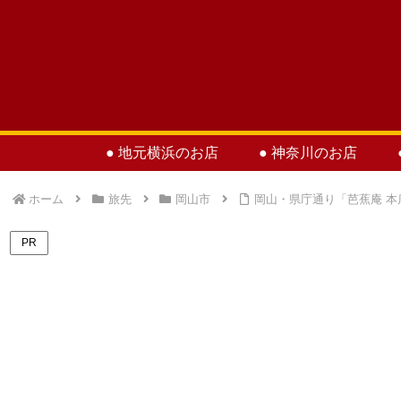
● 地元横浜のお店
● 神奈川のお店
ホーム
旅先
岡山市
岡山・県庁通り「芭蕉庵 本
PR