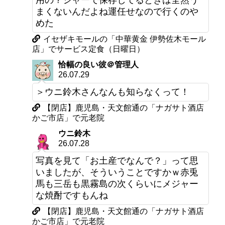
用の？ジャーで保存してるときは全然う
まくないんだよね運任せなので行くのや
めた
イセザキモールの「中華黄金 伊勢佐木モール
店」でサービス定食（日曜日）
恰幅の良い彼＠管理人
26.07.29
＞ウニ鈴木さんなんも知らなくって！
【閉店】鹿児島・天文館通の「ナガサト酒店
かご市店」で元老院
ウニ鈴木
26.07.28
写真を見て「お土産でなんで？」って思
いましたが、そういうことですかｗ赤兎
馬も三岳も黒霧島の次くらいにメジャー
な焼酎ですもんね
【閉店】鹿児島・天文館通の「ナガサト酒店
かご市店」で元老院