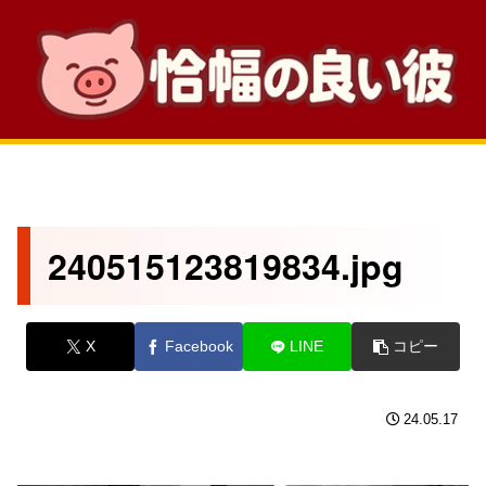
240515123819834.jpg
X
Facebook
LINE
コピー
24.05.17