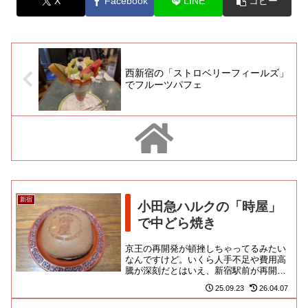
X
Facebook
LINE
コピー
西新宿の「ストロベリーフィールズ」
でフルーツパフェ
新宿
小田急ハルクの「時屋」
で中どら焼き
京王の再開発が頓挫しちゃってるみたい
なんですけど。いくら人手不足や費用高
騰が深刻だとはいえ、新宿駅前が再開発
ができないのなら、他のどこでできるん
25.09.23
26.04.07
だよって悲鳴が漏れちゃいます...