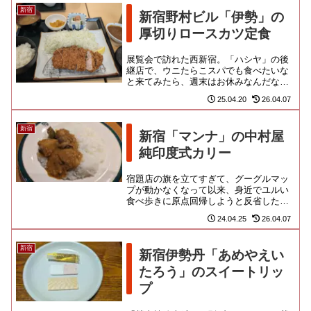
新宿
新宿野村ビル「伊勢」の
厚切りロースカツ定食
展覧会で訪れた西新宿。「ハシヤ」の後
継店で、ウニたらこスパでも食べたいな
と来てみたら、週末はお休みなんだな！
仕方なく、手近なとんかつ屋に入店で
25.04.20
26.04.07
す。こちらも創業４６年とのこと...
新宿
新宿「マンナ」の中村屋
純印度式カリー
宿題店の旗を立てすぎて、グーグルマッ
プが動かなくなって以来、身近でユルい
食べ歩きに原点回帰しようと反省した私
です。到底巡りきれない情報を積み上げ
24.04.25
26.04.07
てもしょうがねぇからな。デー...
新宿
新宿伊勢丹「あめやえい
たろう」のスイートリッ
プ