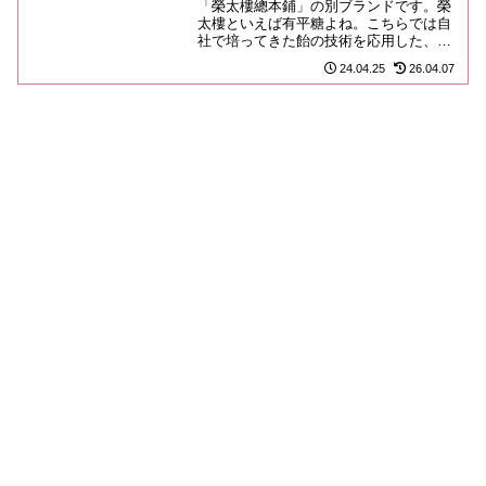
「榮太樓總本鋪」の別ブランドです。榮
太樓といえば有平糖よね。こちらでは自
社で培ってきた飴の技術を応用した、近
代的なお菓子をいくつか販売しておりま
24.04.25
26.04.07
すよ。羽一衣と名付けられた、...