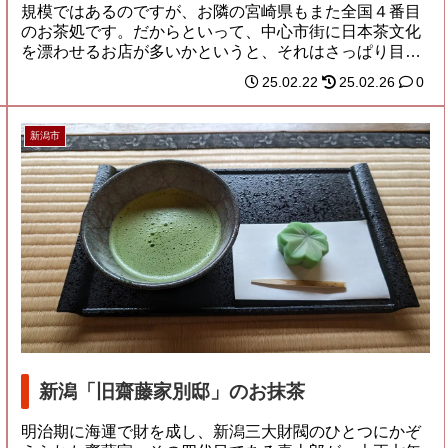
規模ではあるのですが、お隣の宮崎県もまた全国４番目
のお茶処です。だからといって、中心市街に日本茶文化
を漂わせるお店が多いかというと、それはさっぱり目
立...
25.02.22
25.02.26
0
新潟市
新潟「旧齋藤家別邸」のお抹茶
明治期に海運で財を成し、新潟三大財閥のひとつにかぞ