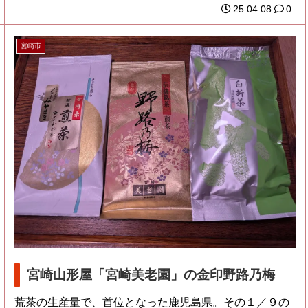
い...
25.04.08
0
宮崎市
宮崎山形屋「宮崎美老園」の金印野路乃梅
荒茶の生産量で、首位となった鹿児島県。その１／９の