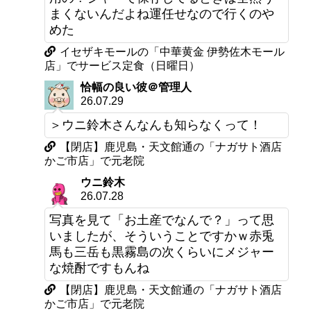
まくないんだよね運任せなので行くのや
めた
イセザキモールの「中華黄金 伊勢佐木モール
店」でサービス定食（日曜日）
恰幅の良い彼＠管理人
26.07.29
＞ウニ鈴木さんなんも知らなくって！
【閉店】鹿児島・天文館通の「ナガサト酒店
かご市店」で元老院
ウニ鈴木
26.07.28
写真を見て「お土産でなんで？」って思
いましたが、そういうことですかｗ赤兎
馬も三岳も黒霧島の次くらいにメジャー
な焼酎ですもんね
【閉店】鹿児島・天文館通の「ナガサト酒店
かご市店」で元老院