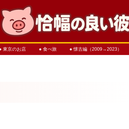
● 東京のお店
● 食べ旅
● 懐古編（2009→2023）