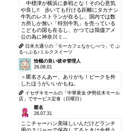
中標津が横浜に参戦とな！その心意気
や良し!! 歩いても行ける距離にタカナシ
牛乳のレストランが在るし、国内では数
カ所しか無い「特別牛乳」を売っている
こどもの国も在るし、かつては我儘アメ
公の為に神奈川ミ...
日本大通りの「モーカフェなかしべつ」で ぷ
るっぷる♪ミルクスイーツ
恰幅の良い彼＠管理人
26.08.01
＞匿名さんあー、ありがち！ピークを外
したほうがいいかもね。
イセザキモールの「中華黄金 伊勢佐木モール
店」でサービス定食（日曜日）
匿名
26.07.31
ここチャーハン美味しいんだけどランチ
用の？ジャーで保存してるときは全然う