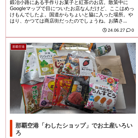
鍛冶小路にある手作りお菓子と紅茶のお店。散策中に
Googleマップで目についたお店なんだけど、ここはめっ
けもんでしたよ。国道からちょいと脇に入った場所。や
はり、かつては商店街だったのでしょうね。お隣さ...
24.06.27
0
那覇空港
那覇空港「わしたショップ」でお土産いろい
ろ