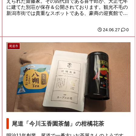
えられた齋藤家。その四代目である喜十郎が、大正七年
に建てた別荘が保存＆公開されております。観光不毛の
新潟市街では貴重なスポットである、豪商の迎賓館で
す...
24.06.27
0
尾道市
尾道「今川玉香園茶舗」の柑橘花茶
明治11年創業、尾道で一番古いお茶屋さんのようです。