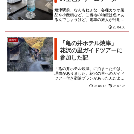
焼津駅前、なんもねぇな！各種カツオ製
品や小饅頭など、ご当地の物産は色々あ
るんでしょうけど、電車の旅人が利用で
きるお土産売店が見当たらないから困っ
25.04.08
ちゃうんだよね。結局、ほぼ手...
静岡県
「亀の井ホテル焼津」
花沢の里ガイドツアーに
参加した記
「亀の井ホテル焼津」に泊まったのは、
理由がありました。花沢の里へのガイド
ツアー付き宿泊プランがあったんだよ！
地元のボランティアガイドさん達と提携
25.04.12
25.07.23
しているらしく、丁寧な案内の...