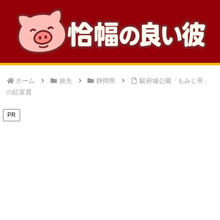
ホーム
旅先
静岡県
駿府城公園「もみじ亭」
の紅富貴
PR