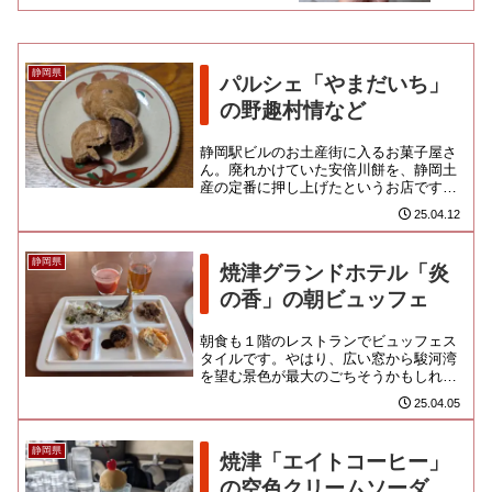
静岡県
パルシェ「やまだいち」
の野趣村情など
静岡駅ビルのお土産街に入るお菓子屋さ
ん。廃れかけていた安倍川餅を、静岡土
産の定番に押し上げたというお店です。
今回、安倍川餅は「松柏堂」のものを買
25.04.12
ったし、正直、食べ比べたい類...
静岡県
焼津グランドホテル「炎
の香」の朝ビュッフェ
朝食も１階のレストランでビュッフェス
タイルです。やはり、広い窓から駿河湾
を望む景色が最大のごちそうかもしれま
せんね。空いてそうな時間を狙って、窓
25.04.05
際席をゲットしたいです。地場...
静岡県
焼津「エイトコーヒー」
の空色クリームソーダ