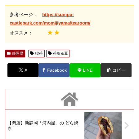
参考ページ：
https://sumpu-
castlepark.com/momijiyama/tearoom/
★★
オススメ：
静岡県
喫茶
茶葉＆豆
X
Facebook
LINE
コピー
【閉店】新静岡「河内屋」の どら焼
き