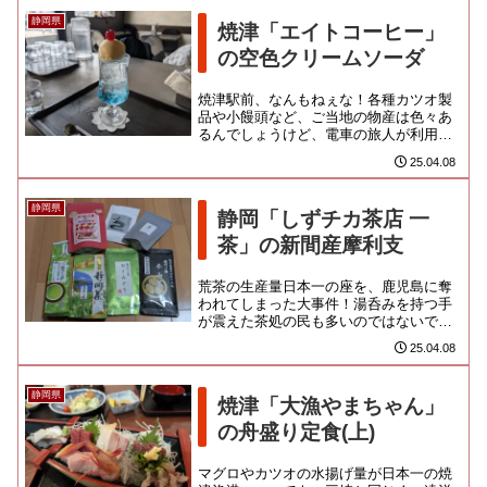
静岡県
焼津「エイトコーヒー」
の空色クリームソーダ
焼津駅前、なんもねぇな！各種カツオ製
品や小饅頭など、ご当地の物産は色々あ
るんでしょうけど、電車の旅人が利用で
きるお土産売店が見当たらないから困っ
25.04.08
ちゃうんだよね。結局、ほぼ手...
静岡県
静岡「しずチカ茶店 一
茶」の新間産摩利支
荒茶の生産量日本一の座を、鹿児島に奪
われてしまった大事件！湯呑みを持つ手
が震えた茶処の民も多いのではないでし
ょうかね。静岡駅近辺で、本格的にお茶
25.04.08
を楽しめるお店は決して多くは...
静岡県
焼津「大漁やまちゃん」
の舟盛り定食(上)
マグロやカツオの水揚げ量が日本一の焼