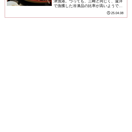
津漁港。つっても、三崎と同じく、遠洋
で漁獲した冷凍品の比率が高いようで、
大きな船が停泊している港周辺は、あん
25.04.08
まり漁港っぽくないというか、...