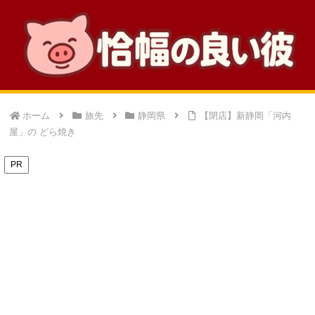
ホーム
旅先
静岡県
【閉店】新静岡「河内
屋」の どら焼き
PR