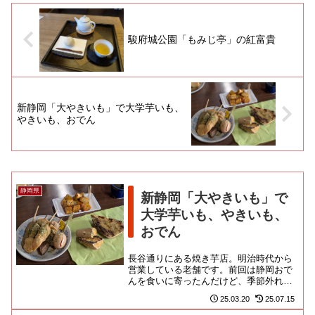
駿府城公園「もみじ亭」の紅富貴
新静岡「大やきいも」で大学芋いも、
やきいも、おでん
静岡県
新静岡「大やきいも」で
大学芋いも、やきいも、
おでん
長谷通りにある焼き芋店。明治時代から
営業している老舗です。前回は静岡おで
んを食いに寄ったんだけど、季節外れで
売ってなかった焼きいもにリベンジした
25.03.20
25.07.15
かったのよ！静岡浅間神社から...