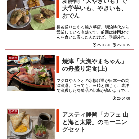
新静岡「大やきいも」で
大学芋いも、やきいも、
おでん
長谷通りにある焼き芋店。明治時代から
営業している老舗です。前回は静岡おで
んを食いに寄ったんだけど、季節外れで
売ってなかった焼きいもにリベンジした
25.03.20
25.07.15
かったのよ！静岡浅間神社から...
静岡県
焼津「大漁やまちゃん」
の舟盛り定食(上)
マグロやカツオの水揚げ量が日本一の焼
津漁港。つっても、三崎と同じく、遠洋
で漁獲した冷凍品の比率が高いようで、
大きな船が停泊している港周辺は、あん
25.04.08
まり漁港っぽくないというか、...
静岡県
アスティ静岡「カフェ 山
と海と太陽」のモーニン
グセット