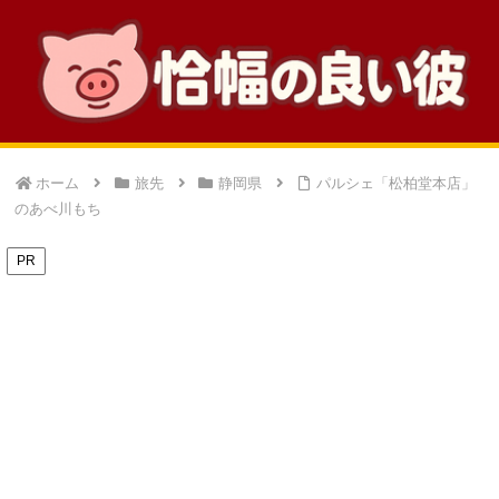
ホーム
旅先
静岡県
パルシェ「松柏堂本店」
のあべ川もち
PR