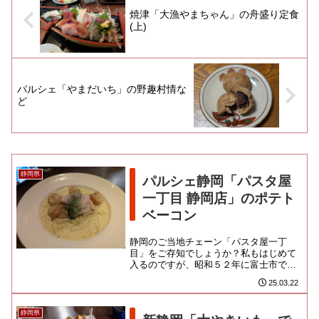
焼津「大漁やまちゃん」の舟盛り定食
(上)
パルシェ「やまだいち」の野趣村情な
ど
静岡県
パルシェ静岡「パスタ屋
一丁目 静岡店」のポテト
ベーコン
静岡のご当地チェーン「パスタ屋一丁
目」をご存知でしょうか？私もはじめて
入るのですが、昭和５２年に富士市で生
まれたスパゲティ屋さんなんだって。週
25.03.22
末の静岡駅はなかなかどうして混...
静岡県