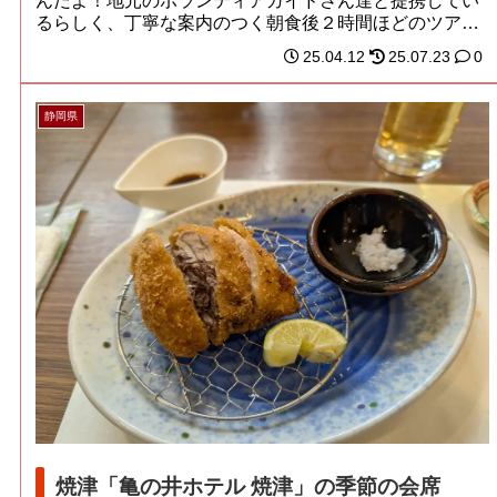
んだよ！地元のボランティアガイドさん達と提携してい
るらしく、丁寧な案内のつく朝食後２時間ほどのツア
ー...
25.04.12
25.07.23
0
静岡県
焼津「亀の井ホテル 焼津」の季節の会席