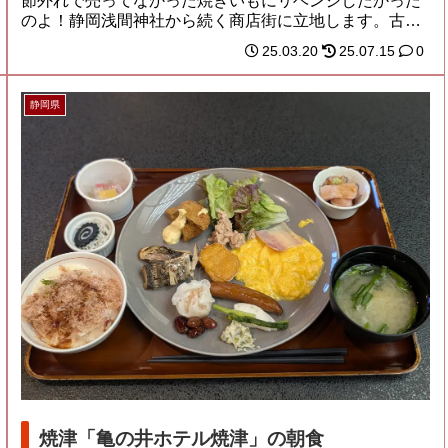
節外れで売ってなかった焼きいもにリベンジしたかった
のよ！静岡浅間神社から続く商店街に立地します。古
い...
25.03.20
25.07.15
0
静岡県
焼津「亀の井ホテル焼津」の朝食