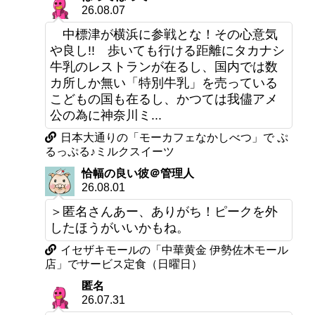
26.08.07
中標津が横浜に参戦とな！その心意気
や良し!! 歩いても行ける距離にタカナシ
牛乳のレストランが在るし、国内では数
カ所しか無い「特別牛乳」を売っている
こどもの国も在るし、かつては我儘アメ
公の為に神奈川ミ...
日本大通りの「モーカフェなかしべつ」で ぷ
るっぷる♪ミルクスイーツ
恰幅の良い彼＠管理人
26.08.01
＞匿名さんあー、ありがち！ピークを外
したほうがいいかもね。
イセザキモールの「中華黄金 伊勢佐木モール
店」でサービス定食（日曜日）
匿名
26.07.31