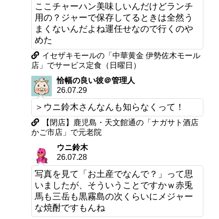
ここチャーハン美味しいんだけどランチ
用の？ジャーで保存してるときは全然う
まくないんだよね運任せなので行くのや
めた
イセザキモールの「中華黄金 伊勢佐木モール
店」でサービス定食（日曜日）
恰幅の良い彼＠管理人
26.07.29
＞ウニ鈴木さんなんも知らなくって！
【閉店】鹿児島・天文館通の「ナガサト酒店
かご市店」で元老院
ウニ鈴木
26.07.28
写真を見て「お土産でなんで？」って思
いましたが、そういうことですかｗ赤兎
馬も三岳も黒霧島の次くらいにメジャー
な焼酎ですもんね