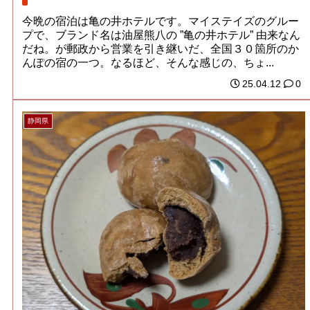
今晩の宿泊は亀の井ホテルです。マイステイズのグルー
プで、ブランド名は油屋熊八の ”亀の井ホテル” 由来なん
だね。が郵政から営業を引き継いだ、全国３０箇所のか
んぽの宿の一つ。なるほど、そんな感じの、ちょ...
25.04.12
0
静岡県