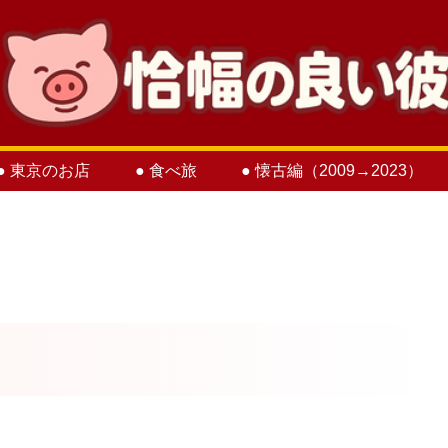
● 東京のお店
● 食べ旅
● 懐古編（2009→2023）