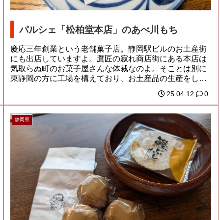
パルシェ「松柏堂本店」のあべ川もち
慶応三年創業という老舗菓子店。静岡駅ビルのお土産街
にも出店していますよ。鷹匠の寂れ商店街にある本店は
気取らぬ町のお菓子屋さんな体裁なのよ。そことは別に
東静岡の方に工場を構えており、お土産品の生産をし
て...
25.04.12
0
静岡県