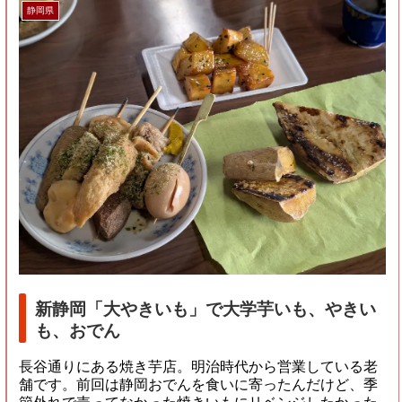
静岡県
新静岡「大やきいも」で大学芋いも、やきい
も、おでん
長谷通りにある焼き芋店。明治時代から営業している老
舗です。前回は静岡おでんを食いに寄ったんだけど、季