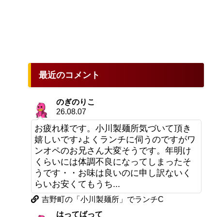
最近のコメント
のぎのりこ
26.08.07
お疲れ様です。小川製麺所気づいて頂き
嬉しいです♪よくランチに伺うのですがワ
ンオペのお兄さん大変そうです。年明け
くらいには体調不良になってしまったそ
うです・・お味は良いのに申し訳ないく
らいお安くてもうち...
吉野町の「小川製麺所」でランチC
はってばって