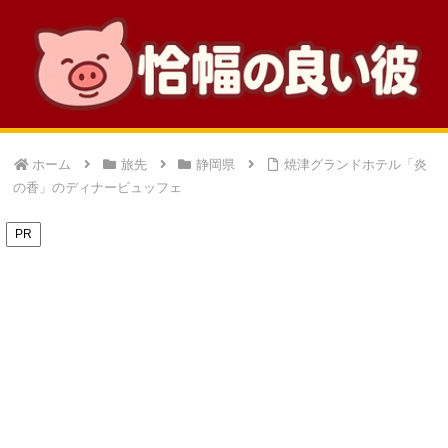
ホーム
旅先
静岡県
焼津グランドホテル「炎
の香」のディナービュッフェ
PR