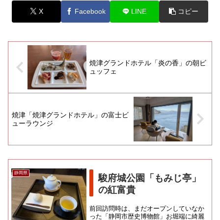
X
Facebook
LINE
コピー
焼津グランドホテル「炎の香」の朝ビ
ュッフェ
焼津「焼津グランドホテル」の富士ビ
ューラウンジ
静岡県
駿府城公園「もみじ亭」
の紅富貴
前回訪問時は、まだオープンしていなか
った「静岡市歴史博物館」お堀端に綺麗