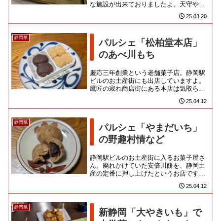
な施設が出来ておりましたよ。天守や本
殿が再現されていない駿府城観光にとっ
25.03.20
ては価値ある歴史コンテンツが...
静岡県
パルシェ「松柏堂本店」
のあべ川もち
慶応三年創業という老舗菓子店。静岡駅
ビルのお土産街にも出店していますよ。
鷹匠の寂れ商店街にある本店は気取らぬ
町のお菓子屋さんな体裁なのよ。そこと
25.04.12
は別に東静岡の方に工場を構え...
静岡県
パルシェ「やまだいち」
の野趣村情など
静岡駅ビルのお土産街に入るお菓子屋さ
ん。廃れかけていた安倍川餅を、静岡土
産の定番に押し上げたというお店です。
今回、安倍川餅は「松柏堂」のものを買
25.04.12
ったし、正直、食べ比べたい類...
静岡県
新静岡「大やきいも」で