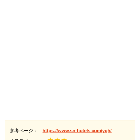
参考ページ：
https://www.sn-hotels.com/ygh/
★★★