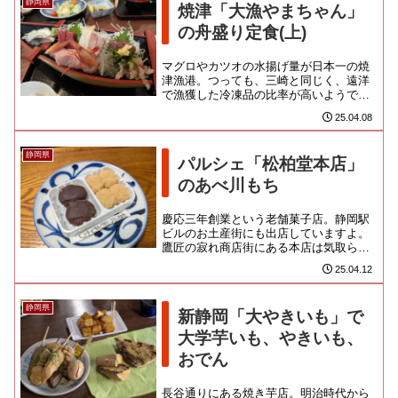
静岡県
焼津「大漁やまちゃん」
の舟盛り定食(上)
マグロやカツオの水揚げ量が日本一の焼
津漁港。つっても、三崎と同じく、遠洋
で漁獲した冷凍品の比率が高いようで、
大きな船が停泊している港周辺は、あん
25.04.08
まり漁港っぽくないというか、...
静岡県
パルシェ「松柏堂本店」
のあべ川もち
慶応三年創業という老舗菓子店。静岡駅
ビルのお土産街にも出店していますよ。
鷹匠の寂れ商店街にある本店は気取らぬ
町のお菓子屋さんな体裁なのよ。そこと
25.04.12
は別に東静岡の方に工場を構え...
静岡県
新静岡「大やきいも」で
大学芋いも、やきいも、
おでん
長谷通りにある焼き芋店。明治時代から