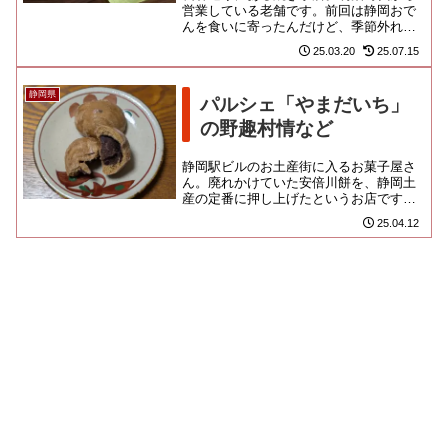
営業している老舗です。前回は静岡おで
んを食いに寄ったんだけど、季節外れで
売ってなかった焼きいもにリベンジした
25.03.20
25.07.15
かったのよ！静岡浅間神社から...
静岡県
パルシェ「やまだいち」
の野趣村情など
静岡駅ビルのお土産街に入るお菓子屋さ
ん。廃れかけていた安倍川餅を、静岡土
産の定番に押し上げたというお店です。
今回、安倍川餅は「松柏堂」のものを買
25.04.12
ったし、正直、食べ比べたい類...