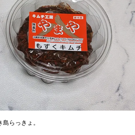
き島らっきょ。