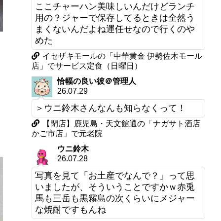
ここチャーハン美味しいんだけどランチ
用の？ジャーで保存してるときは全然う
まくないんだよね運任せなので行くのや
めた
イセザキモールの「中華黄金 伊勢佐木モール
店」でサービス定食（日曜日）
恰幅の良い彼＠管理人
26.07.29
＞ウニ鈴木さんなんも知らなくって！
【閉店】鹿児島・天文館通の「ナガサト酒店
かご市店」で元老院
ウニ鈴木
26.07.28
写真を見て「お土産でなんで？」って思
いましたが、そういうことですかｗ赤兎
馬も三岳も黒霧島の次くらいにメジャー
な焼酎ですもんね