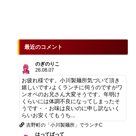
最近のコメント
のぎのりこ
26.08.07
お疲れ様です。小川製麺所気づいて頂き
嬉しいです♪よくランチに伺うのですがワ
ンオペのお兄さん大変そうです。年明け
くらいには体調不良になってしまったそ
うです・・お味は良いのに申し訳ないく
らいお安くてもうち...
吉野町の「小川製麺所」でランチC
はってばって