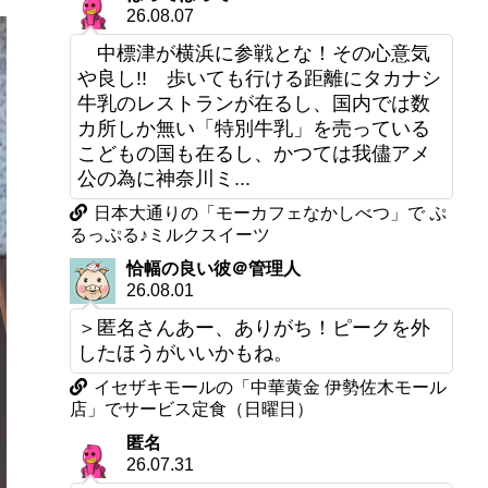
26.08.07
中標津が横浜に参戦とな！その心意気
や良し!! 歩いても行ける距離にタカナシ
牛乳のレストランが在るし、国内では数
カ所しか無い「特別牛乳」を売っている
こどもの国も在るし、かつては我儘アメ
公の為に神奈川ミ...
日本大通りの「モーカフェなかしべつ」で ぷ
るっぷる♪ミルクスイーツ
恰幅の良い彼＠管理人
26.08.01
＞匿名さんあー、ありがち！ピークを外
したほうがいいかもね。
イセザキモールの「中華黄金 伊勢佐木モール
店」でサービス定食（日曜日）
匿名
26.07.31