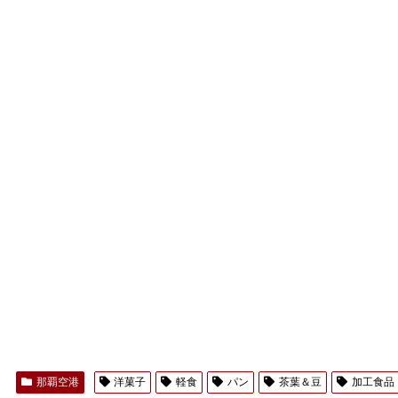
那覇空港
洋菓子
軽食
パン
茶葉＆豆
加工食品