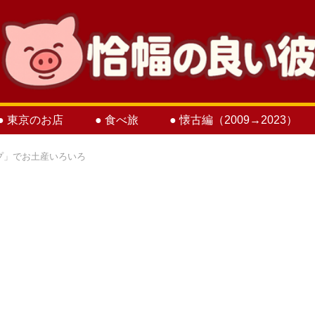
● 東京のお店
● 食べ旅
● 懐古編（2009→2023）
プ」でお土産いろいろ