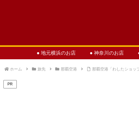
● 地元横浜のお店
● 神奈川のお店
ホーム
旅先
那覇空港
那覇空港「わしたショッ
PR