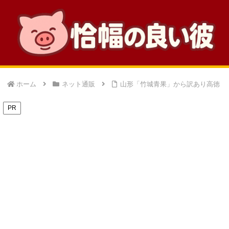
ホーム
ネット通販
山形「竹城青果」から訳あり高徳
PR