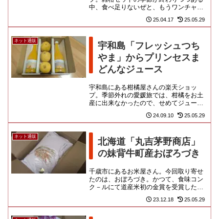
中、食べ足りないぜと、もうワンチャン
を探してみました。和歌山県内産の訳あ
25.04.17
25.05.29
り柑橘類を4種類以上詰めてくれ...
ネット通販
宇和島「フレッシュつち
やま」からプリンセスま
どんなジュース
宇和島にある柑橘屋さんの楽天ショッ
プ。季節外れの愛媛旅では、柑橘をお土
産に出来なかったので、せめてジュース
をお取り寄せしてみました。最終盤の宇
24.09.10
25.05.29
和島ゴールドがちょこっと付いて...
ネット通販
北海道「丸吉茅野商店」
の妹背牛町産おぼろづき
千歳市にあるお米屋さん。今回取り寄せ
たのは、おぼろづき。かつて、食味コン
ク－ルにて道産米初の金賞を受賞した品
種です。道産米のイメージを変えたエポ
23.12.18
25.05.29
ック的存在でありましたが、数...