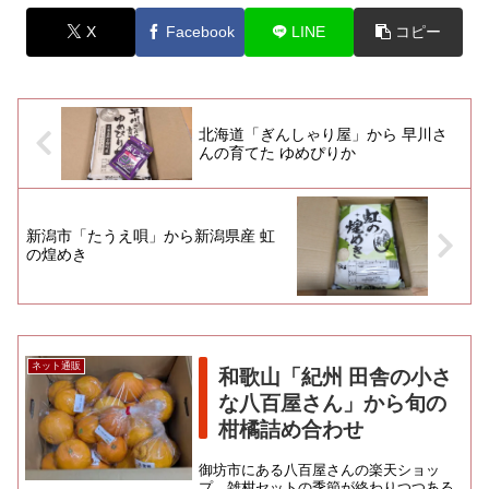
X
Facebook
LINE
コピー
北海道「ぎんしゃり屋」から 早川さ
んの育てた ゆめぴりか
新潟市「たうえ唄」から新潟県産 虹
の煌めき
ネット通販
和歌山「紀州 田舎の小さ
な八百屋さん」から旬の
柑橘詰め合わせ
御坊市にある八百屋さんの楽天ショッ
プ。雑柑セットの季節が終わりつつある