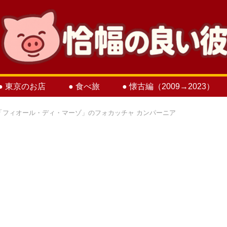
● 東京のお店
● 食べ旅
● 懐古編（2009→2023）
「フィオール・ディ・マーゾ」のフォカッチャ カンパーニア