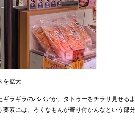
スを拡大。
たギラギラのババアか、タトゥーをチラリ見せる
う要素には、ろくなもんが寄り付かんなという部