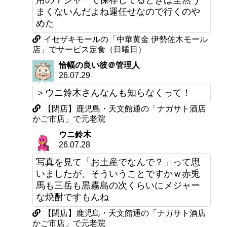
用の？ジャーで保存してるときは全然う
まくないんだよね運任せなので行くのや
めた
イセザキモールの「中華黄金 伊勢佐木モール
店」でサービス定食（日曜日）
恰幅の良い彼＠管理人
26.07.29
＞ウニ鈴木さんなんも知らなくって！
【閉店】鹿児島・天文館通の「ナガサト酒店
かご市店」で元老院
ウニ鈴木
26.07.28
写真を見て「お土産でなんで？」って思
いましたが、そういうことですかｗ赤兎
馬も三岳も黒霧島の次くらいにメジャー
な焼酎ですもんね
【閉店】鹿児島・天文館通の「ナガサト酒店
かご市店」で元老院