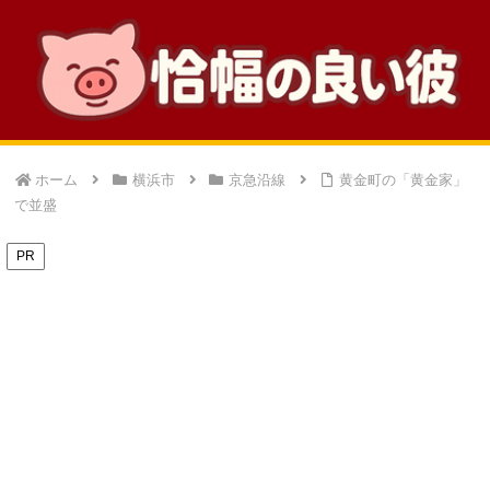
ホーム
横浜市
京急沿線
黄金町の「黄金家」
で並盛
PR