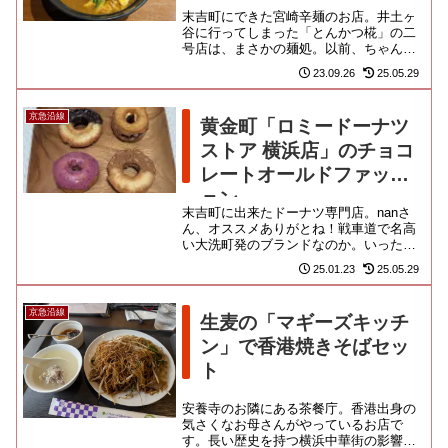
末吉町にできた宮崎辛麺のお店。井土ヶ
谷に行ってしまった「とんかつ椛」の二
号店は、まさかの麺処。以前、ちゃんぽ
んの「びぃどろ亭」で間借り営業してい
23.09.26
25.05.29
たのと同じお店みたいなのよ。...
京急沿線
黄金町「ロミードーナツ
ストア 横浜店」のチョコ
レートオールドファッシ
ョン
末吉町に出来たドーナツ専門店。nanさ
ん、オススメありがとね！戦車道で名高
い大洗町発のブランドなのか。いったい
どういう経緯なのか、横浜の、しかも黄
25.01.23
25.05.29
金町への電撃上陸を果たしま...
京急沿線
生麦の「マギーズキッチ
ン」で香港焼きそばセッ
ト
安養寺のお隣にある茶餐庁。香港出身の
気さくなお母さんがやっているお店で
す。長い歴史を持つ横浜中華街の影響