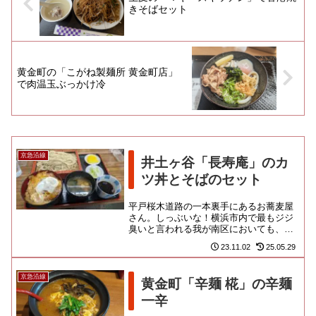
きそばセット
黄金町の「こがね製麺所 黄金町店」
で肉温玉ぶっかけ冷
京急沿線
井土ヶ谷「長寿庵」のカ
ツ丼とそばのセット
平戸桜木道路の一本裏手にあるお蕎麦屋
さん。しっぶいな！横浜市内で最もジジ
臭いと言われる我が南区においても、も
はやほとんど残ってないような昭和な蕎
23.11.02
25.05.29
麦処なのであります。動いてい...
京急沿線
黄金町「辛麺 椛」の辛麺
一辛