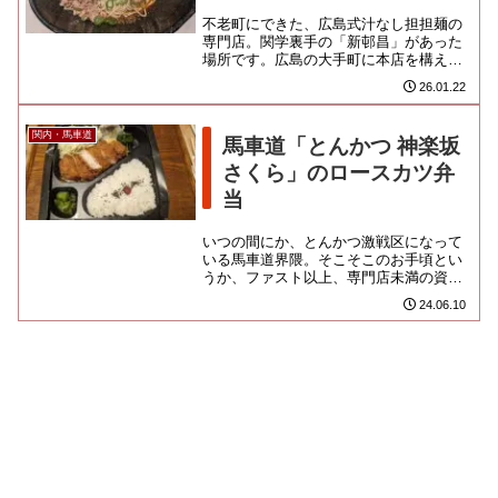
不老町にできた、広島式汁なし担担麺の
専門店。関学裏手の「新邨昌」があった
場所です。広島の大手町に本店を構える
「キング軒」は、FC等の県外展開を積極
26.01.22
的に進めており、むしろ都内...
関内・馬車道
馬車道「とんかつ 神楽坂
さくら」のロースカツ弁
当
いつの間にか、とんかつ激戦区になって
いる馬車道界隈。そこそこのお手頃とい
うか、ファスト以上、専門店未満の資本
店は、なんだか中途半端に思えるんだけ
24.06.10
ど、こちらのお店はなかなかど...