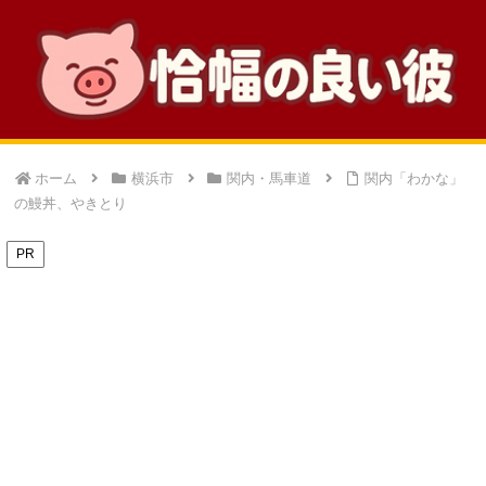
ホーム
横浜市
関内・馬車道
関内「わかな」
の鰻丼、やきとり
PR