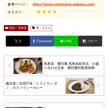
参考ページ：
https://www.yokohama-wakana.com/
★★★★
オススメ：
関内・馬車道
丼・ライス
X
Facebook
LINE
コピー
馬車道「勝烈庵 馬車道総本店」の盛
り合わせ定食、勝烈庵特製黒味噌
横浜第二合同庁舎「レストラン ボ
ノ」のスパイシーカレー