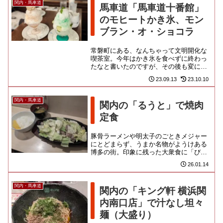
関内・馬車道
馬車道「馬車道十番館」
のモヒートかき氷、モン
ブラン・オ・ショコラ
常磐町にある、なんちゃって文明開化な
喫茶室。今年はかき氷を食べずに終わっ
たなと書いたのですが、その後も変に頭
に残ってしまい、結局、滑り込みでやっ
23.09.13
23.10.10
つけることにしたのです。週末...
関内・馬車道
関内の「るうと」で焼肉
定食
豚骨ラーメンや明太子のごときメジャー
にとどまらず、うまか名物がようけある
博多の街。印象に残った大衆食に「びっ
くり亭」をルーツとする ”鉄板焼肉” があ
26.01.14
りました。いずれまた食...
関内・馬車道
関内の「キング軒 横浜関
内南口店」で汁なし坦々
麺（大盛り）