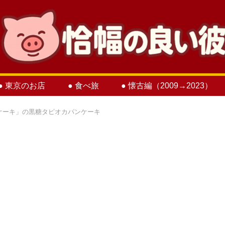
● 東京のお店
● 食べ旅
● 懐古編（2009→2023）
ケーキ」の黒糖タピオカパンケーキ