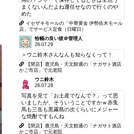
用の？ジャーで保存してるときは全然う
。
まくないんだよね運任せなので行くのや
めた
ゃ
イセザキモールの「中華黄金 伊勢佐木モール
店」でサービス定食（日曜日）
恰幅の良い彼＠管理人
26.07.29
＞ウニ鈴木さんなんも知らなくって！
【閉店】鹿児島・天文館通の「ナガサト酒店
かご市店」で元老院
ウニ鈴木
26.07.28
写真を見て「お土産でなんで？」って思
いましたが、そういうことですかｗ赤兎
馬も三岳も黒霧島の次くらいにメジャー
な焼酎ですもんね
【閉店】鹿児島・天文館通の「ナガサト酒店
かご市店」で元老院