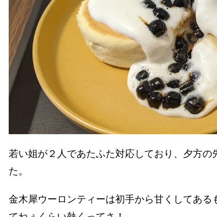
若い姐が２人であたふた対応しており、夕方の
た。
金木犀ウーロンティーは初手から甘くしてある
てねぇくらい熱くってさ！