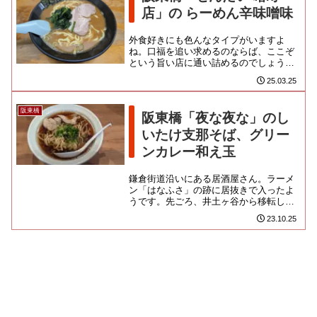
店」の らーめん辛味噌味
外食好きにも色んなタイプがいますよ
ね。口福を追い求めるのならば、ここぞ
という旨い店に通い詰めるのでしょう
が、私のように好奇心が原動力になって
25.03.25
いるタイプだと、近所にあるお気に...
阪東橋
阪東橋「夜な夜な」のし
いたけ支那そば、グリー
ンカレー和え玉
鎌倉街道沿いにある居酒屋さん。ラーメ
ン「はなふさ」の跡に居抜きで入ったよ
うです。先ごろ、井土ヶ谷から移転して
きたお店です。下戸の私にも噂が届くく
23.10.25
らいだから、気の利いた飲み屋...