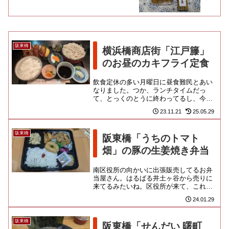
阪東橋
横浜橋商店街「江戸籐」
のお昼のカキフライ定食
飲食定休の多い月曜日に昼食難民とあい
なりました。つか、ランチタイムだっ
て、とっくのとうに終わってるし、今か
ら飯を食わせてもらおうだなんて、考え
23.11.21
25.05.29
が甘いか。こういう時に受け入れ...
阪東橋
阪東橋「うちのトマト
畑」の豚の生姜焼き弁当
南区役所の向かいに出張販売してるお弁
当屋さん。はるばる井土ヶ谷から売りに
来てるみたいね。区役所が来て、これか
ら飲食の花が咲きまくるぞ！とワクワク
24.01.29
していた地元民なのですよ。で...
阪東橋
阪東橋「せんだい 曙町