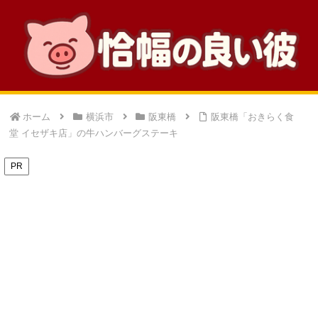
ホーム
横浜市
阪東橋
阪東橋「おきらく食
堂 イセザキ店」の牛ハンバーグステーキ
PR