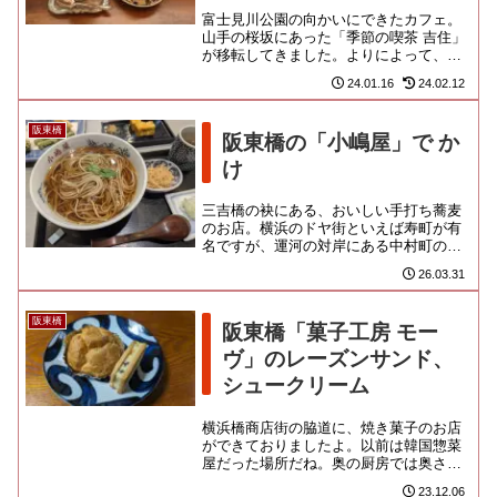
富士見川公園の向かいにできたカフェ。
山手の桜坂にあった「季節の喫茶 吉住」
が移転してきました。よりによって、こ
んな場末にか… と、半ば驚きつつ開店
24.01.16
24.02.12
の報を受けたのですが、改め...
阪東橋
阪東橋の「小嶋屋」で か
け
三吉橋の袂にある、おいしい手打ち蕎麦
のお店。横浜のドヤ街といえば寿町が有
名ですが、運河の対岸にある中村町のエ
リアも古くから職工らの住まう下町で
26.03.31
す。そんな町のごくごく庶民的な...
阪東橋
阪東橋「菓子工房 モー
ヴ」のレーズンサンド、
シュークリーム
横浜橋商店街の脇道に、焼き菓子のお店
ができておりましたよ。以前は韓国惣菜
屋だった場所だね。奥の厨房では奥さん
が子連れ狼な仕込みに奮闘中。簡便な設
23.12.06