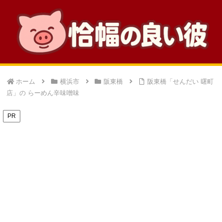
ホーム
横浜市
阪東橋
阪東橋「せんだい 曙町
店」の らーめん辛味噌味
PR