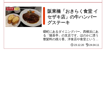
えの店内には、パウンドケーキ...
阪東橋
阪東橋「おきらく食堂 イ
セザキ店」の牛ハンバー
グステーキ
曙町にあるダイニングバー。西横浜にあ
る「陽喜亭」の支店です。ほのかに漂う
整髪料の残り香。洋食店や食堂というよ
りは、洋風居酒屋さんの雰囲気ですね。
23.12.20
24.04.11
昼も夜も洋定食をいただける便...