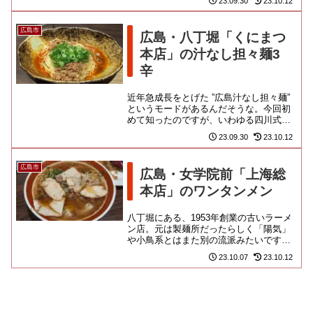
23.09.30
23.10.12
るお菓子の文化になっています...
広島市
広島・八丁堀「くにまつ
本店」の汁なし担々麺3
辛
近年急成長をとげた ”広島汁なし担々麺”
というモードがあるんだそうな。今回初
めて知ったのですが、いわゆる四川式の
汁なし担々麺らしく、「きさく」という
23.09.30
23.10.12
お店が、中国人留学生に...
広島市
広島・女学院前「上海総
本店」のワンタンメン
八丁堀にある、1953年創業の古いラーメ
ン店。元は製麺所だったらしく「陽気」
や小鳥系とはまた別の流派みたいです
よ。白鳥通りの一本裏手。金融や官公庁
23.10.07
23.10.12
が建ち並ぶオフィス街に立地...