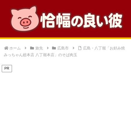
ホーム
旅先
広島市
広島・八丁堀「お好み焼
みっちゃん総本店 八丁堀本店」のそば肉玉
PR