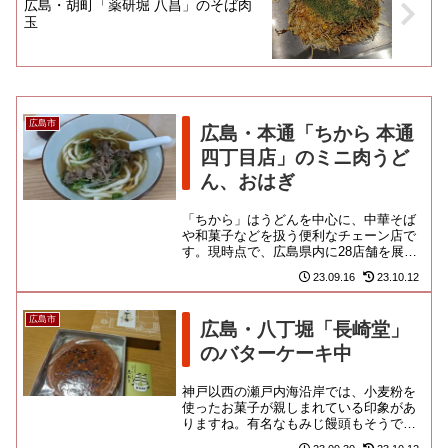
広島・胡町「薬研堀 八昌」のそば肉
玉
広島市
広島・本通「ちから 本通
四丁目店」のミニ肉うど
ん、おはぎ
「ちから」はうどんを中心に、中華そば
や和菓子などを扱う便利なチェーン店で
す。現時点で、広島県内に28店舗を展開
する県民ブランドなのよ。広島駅やデパ
23.09.16
23.10.12
ート等に出店している他、街...
広島市
広島・八丁堀「長崎堂」
のバターケーキ中
神戸以西の瀬戸内海沿岸では、小麦粉を
使ったお菓子が親しまれている印象があ
りますね。有名なもみじ饅頭もそうです
が、バターケーキもまた、広島を代表す