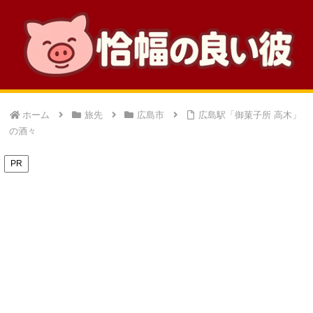
ホーム
旅先
広島市
広島駅「御菓子所 高木」
の酒々
PR