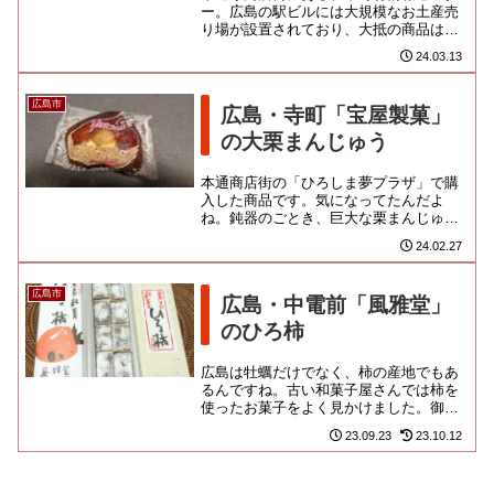
ー。広島の駅ビルには大規模なお土産売
り場が設置されており、大抵の商品はそ
こで揃います。でも、せっかくなので、
24.03.13
もう一歩ローカルに踏み込んだ...
広島市
広島・寺町「宝屋製菓」
の大栗まんじゅう
本通商店街の「ひろしま夢プラザ」で購
入した商品です。気になってたんだよ
ね。鈍器のごとき、巨大な栗まんじゅう
が売られてるからさ。 なんと、１個２
24.02.27
３０ｇもあるらしく、一般的なお...
広島市
広島・中電前「風雅堂」
のひろ柿
広島は牡蠣だけでなく、柿の産地でもあ
るんですね。古い和菓子屋さんでは柿を
使ったお菓子をよく見かけました。御茶
席菓子調達所という、それっぽき看板を
23.09.23
23.10.12
掲げる「風雅堂」ネットで見た...