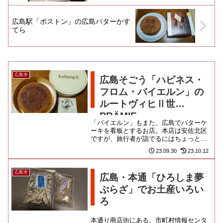
広島駅「ボストン」の広島バターかす
てら
広島市
広島そごう「ハピネス・
フロム・バイエルン」の
ルートヴィヒⅡ世
PRÄMIE
「バイエルン」もまた、広島でバターケ
ーキを看板とするお店。本店は安佐北区
ですが、旅行者が詣でるにはちょっと遠
いので、今回はそごうの地下に入ってい
23.09.30
23.10.12
る支店を利用しましたよ。ご覧...
広島市
広島・本通「ひろしま夢
ぷらざ」でお土産いろい
ろ
本通り商店街にある、市町村情報センタ