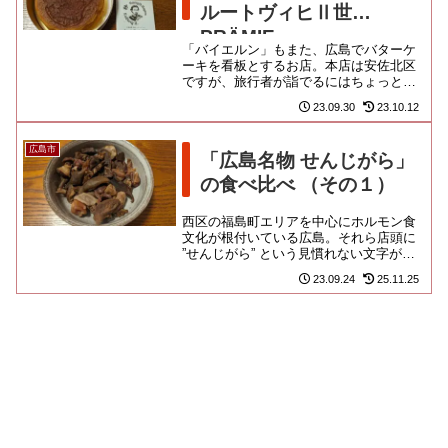
ルートヴィヒⅡ世
PRÄMIE
「バイエルン」もまた、広島でバターケ
ーキを看板とするお店。本店は安佐北区
ですが、旅行者が詣でるにはちょっと遠
いので、今回はそごうの地下に入ってい
23.09.30
23.10.12
る支店を利用しましたよ。ご覧...
広島市
「広島名物 せんじがら」
の食べ比べ （その１）
西区の福島町エリアを中心にホルモン食
文化が根付いている広島。それら店頭に
”せんじがら” という見慣れない文字が掲
げられていたのです。商標の関係か、”せ
23.09.24
25.11.25
んじ揚げ” や "せ...