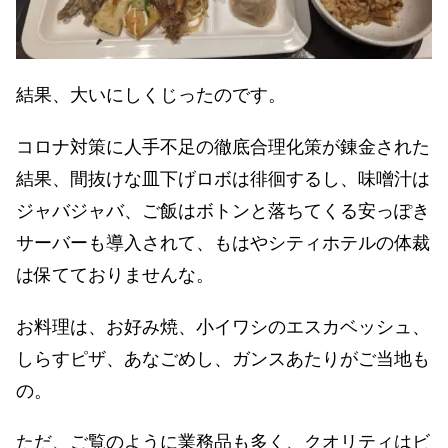
結果、大いにしくじったのです。
コロナ対策に人手不足の徹底合理化策が錬金された
結果、間抜けな皿下げロボは徘徊するし、味噌汁は
ジャバジャバ、ご飯はボトンと落ちてくる安っぽき
サーバーも導入されて、もはやシティホテルの体裁
は保てておりませんな。
お料理は、お好み焼、小イワシのエスカベッシュ、
しらすピザ、あなごめし、ガンスあたりがご当地も
の。
ただ、ご覧のように業務品も多く、クオリティはビ