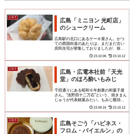
広島市
広島「ミニヨン 光町店」
のシュークリーム
広島駅の北口にあるケーキ屋さん。かつ
ての西国街道のあたりは、まだまだ古い
庶民住宅が密集しておりましたが、徐々
に大きなビルやマンションに置き換わっ
23.10.06
23.10.12
てきている広島駅北口の風景で...
広島市
広島・広電本社前「天光
堂」のほろ酔いもみじ
千田通りにある昭和６年創業の和菓子屋
さん。”浅野四十二万石”という、焼きまん
じゅうが代表銘菓みたい。もみじ饅頭は
なぁ。やっぱし各社商品を食べ比べる気
23.09.16
23.10.12
にはならなかったのだけど...
広島市
広島そごう「ハピネス・
フロム・バイエルン」の