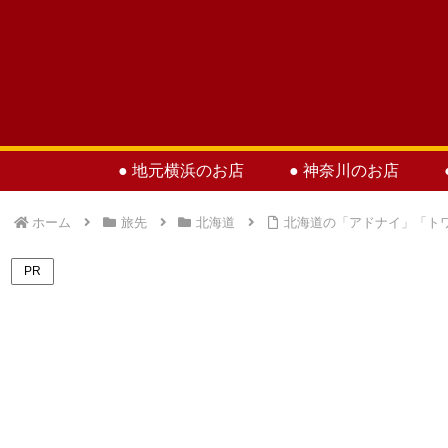
● 地元横浜のお店
● 神奈川のお店
ホーム
旅先
北海道
北海道の「アドナイ」「ト
PR