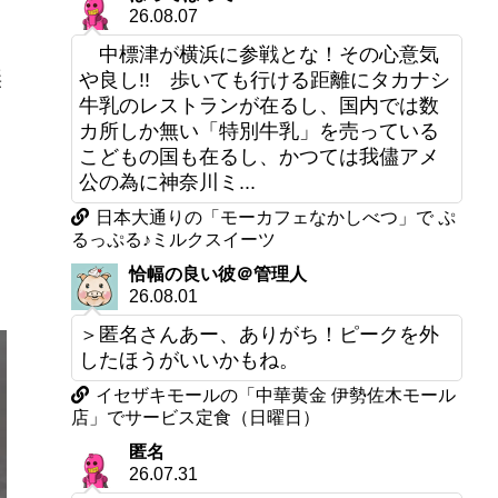
26.08.07
フ
中標津が横浜に参戦とな！その心意気
無
や良し!! 歩いても行ける距離にタカナシ
牛乳のレストランが在るし、国内では数
カ所しか無い「特別牛乳」を売っている
こどもの国も在るし、かつては我儘アメ
公の為に神奈川ミ...
日本大通りの「モーカフェなかしべつ」で ぷ
るっぷる♪ミルクスイーツ
こ
恰幅の良い彼＠管理人
26.08.01
＞匿名さんあー、ありがち！ピークを外
したほうがいいかもね。
イセザキモールの「中華黄金 伊勢佐木モール
店」でサービス定食（日曜日）
匿名
26.07.31