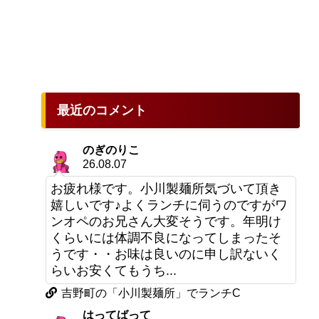
最近のコメント
のぎのりこ
26.08.07
お疲れ様です。小川製麺所気づいて頂き
嬉しいです♪よくランチに伺うのですがワ
ンオペのお兄さん大変そうです。年明け
くらいには体調不良になってしまったそ
うです・・お味は良いのに申し訳ないく
らいお安くてもうち...
吉野町の「小川製麺所」でランチC
はってばって