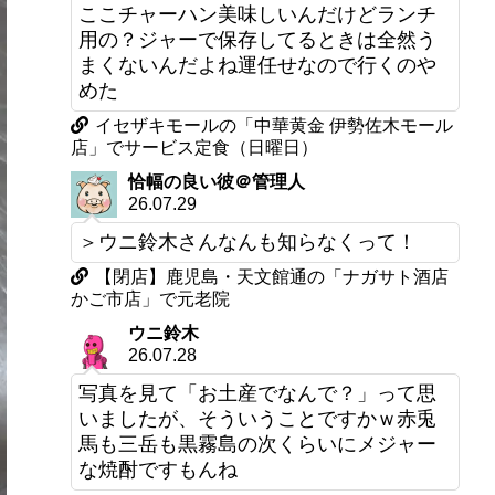
ここチャーハン美味しいんだけどランチ
用の？ジャーで保存してるときは全然う
まくないんだよね運任せなので行くのや
めた
イセザキモールの「中華黄金 伊勢佐木モール
店」でサービス定食（日曜日）
恰幅の良い彼＠管理人
26.07.29
＞ウニ鈴木さんなんも知らなくって！
【閉店】鹿児島・天文館通の「ナガサト酒店
かご市店」で元老院
ウニ鈴木
26.07.28
写真を見て「お土産でなんで？」って思
いましたが、そういうことですかｗ赤兎
馬も三岳も黒霧島の次くらいにメジャー
な焼酎ですもんね