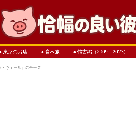
● 東京のお店
● 食べ旅
● 懐古編（2009→2023）
ワ・ヴェール」のチーズ