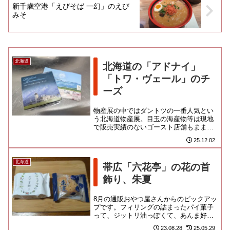
新千歳空港「えびそば 一幻」のえび
みそ
北海道
北海道の「アドナイ」
「トワ・ヴェール」のチ
ーズ
物産展の中ではダントツの一番人気とい
う北海道物産展。目玉の海産物等は現地
で販売実績のないゴースト店舗もまま混
じるようだし、「六花亭」のシーフォー
25.12.02
ムケーキとかヨーグルトが毎回...
北海道
帯広「六花亭」の花の首
飾り、朱夏
8月の通販おやつ屋さんからのピックアッ
プです。フィリングの詰まったパイ菓子
って、ジットリ油っぽくて、あんま好き
じゃないんだよね。しかし、流石の「六
23.08.28
25.05.29