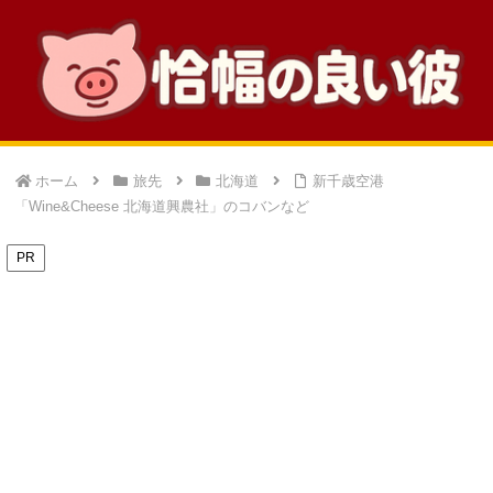
ホーム
旅先
北海道
新千歳空港
「Wine&Cheese 北海道興農社」のコバンなど
PR