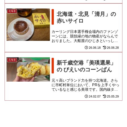
花亭」ですよ。このようなパ...
北海道
北海道・北見「清月」の
赤いサイロ
カーリング日本選手権会場内のファンゾ
ーンには、競技縁の地の物産がならんで
おりました。大船渡のひじきといっしょ
に購入したのが、おなじみの赤いサイ
26.06.18
26.06.28
ロ！カーリングのふるさと、常呂...
北海道
新千歳空港「美瑛選果」
の びえいのコーンぱん
元々高いブランド力を持つ北海道。さら
に市町村単位において、PRを上手くやっ
ているなと感じる美瑛です。国内線ター
ミナル2Fに出店する、小さなアンテナシ
24.02.07
25.05.29
ョップが未だに大人気のよ...