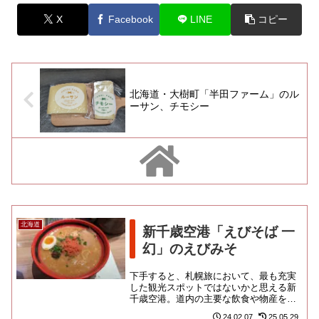
X
Facebook
LINE
コピー
北海道・大樹町「半田ファーム」のル
ーサン、チモシー
北海道
新千歳空港「えびそば 一
幻」のえびみそ
下手すると、札幌旅において、最も充実
した観光スポットではないかと思える新
千歳空港。道内の主要な飲食や物産を網
羅しておりますので、最終日は早々の空
24.02.07
25.05.29