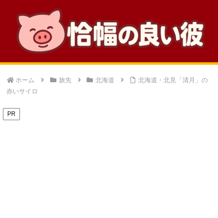
ホーム
旅先
北海道
北海道・北見「清月」の
赤いサイロ
PR