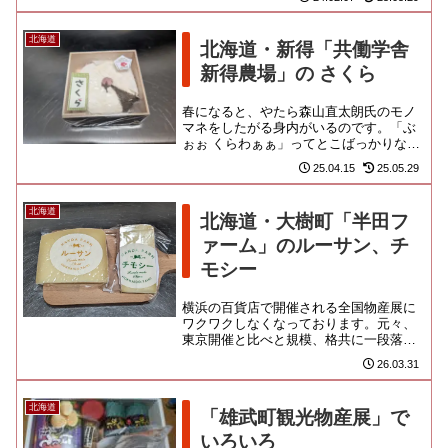
港入りがオススメです。国内線...
北海道
北海道・新得「共働学舎
新得農場」の さくら
春になると、やたら森山直太朗氏のモノ
マネをしたがる身内がいるのです。「ぶ
ぉぉ くらわぁぁ」ってとこばっかりなの
で！ 心底うざったい今日このごろ。春
25.04.15
25.05.29
の季節限定品がシァル横浜「...
北海道
北海道・大樹町「半田フ
ァーム」のルーサン、チ
モシー
横浜の百貨店で開催される全国物産展に
ワクワクしなくなっております。元々、
東京開催と比べと規模、格共に一段落ち
ることに加え、コロナで焼かれた傷が完
26.03.31
全回復すること無く今日に至る...
北海道
「雄武町観光物産展」で
いろいろ