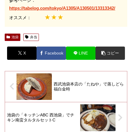
参考ページ：
https://tabelog.com/tokyo/A1305/A130501/13313342/
★★★
オススメ：
池袋
弁当
X
Facebook
LINE
コピー
西武池袋本店の「たねや」で蒸しどら
福白金時
池袋の「キッチンABC 西池袋」でチ
キン南蛮タルタルセットC