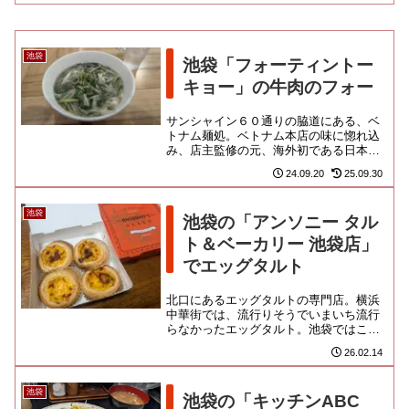
池袋
池袋「フォーティントー
キョー」の牛肉のフォー
サンシャイン６０通りの脇道にある、ベ
トナム麺処。ベトナム本店の味に惚れ込
み、店主監修の元、海外初である日本出
店の許可を得たという話が載っておりま
24.09.20
25.09.30
した。近年は横浜でもベトナム...
池袋
池袋の「アンソニー タル
ト＆ベーカリー 池袋店」
でエッグタルト
北口にあるエッグタルトの専門店。横浜
中華街では、流行りそうでいまいち流行
らなかったエッグタルト。池袋ではこう
いう専門店が立派に成り立ってるんだか
26.02.14
ら、やっぱすごいよなって思う...
池袋
池袋の「キッチンABC