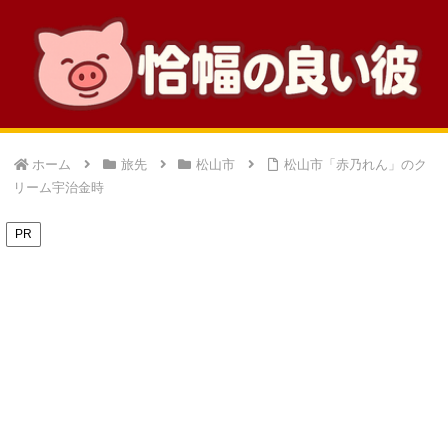
ホーム
旅先
松山市
松山市「赤乃れん」のク
リーム宇治金時
PR