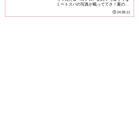
ミートスパの写真が載っててさ！案の
定、松山のソウルフードだったようです
24.08.11
ね。間口の狭い目立たないお店で...