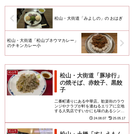
松山・大街道「みよしの」の おはぎ
松山・大街道「松山プネウマカレー」
のチキンカレー小
松山市
松山・大街道「豚珍行」
の焼そば、赤餃子、黒餃
子
二番町通りにある中華店。歓楽街のラウ
ンジやクラブが軒を連ねるエリアに立地
する人気店ですいかにも味のあるシンプ
ルな構えの店舗は、近年きれいに建て直
24.08.07
25.05.17
されたようで、厨房にも活気が...
松山市