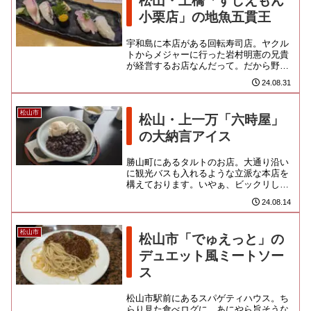
松山・土橋「すしえもん
小栗店」の地魚五貫王
宇和島に本店がある回転寿司店。ヤクル
トからメジャーに行った岩村明憲の兄貴
が経営するお店なんだって。だから野球
のユニフォームなんかが飾ってあったの
24.08.31
か。目下、愛媛に3店、県外の...
松山市
松山・上一万「六時屋」
の大納言アイス
勝山町にあるタルトのお店。大通り沿い
に観光バスも入れるような立派な本店を
構えております。いやぁ、ビックリした
わ。入店直後に、なにやら大声でギャン
24.08.14
ギャンやってるのが聞こえてさ...
松山市
松山市「でゅえっと」の
デュエット風ミートソー
ス
松山市駅前にあるスパゲティハウス。ち
らり見た食べログに、あにやら旨そうな