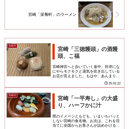
宮崎「栄養軒」のラーメン
宮崎市
宮崎「三徳饅頭」の酒饅
頭、こ福
宮崎神宮へと歩いていく途中。対岸にな
にやらモクモクと湯気を吹き出している
お店が見えました。もはや、あんまりお
店が残っていない江平商店街の和菓子屋
25.02.22
さん。昔ながらの酒饅頭が看板...
宮崎市
宮崎「一平寿し」の大盛
り、ハーフかに汁
県のイメージともども、いまいちパッと
しない宮崎の食名物。お次は、これを目
当てに全国からお客さんが詰めかけるこ