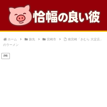
ホーム
旅先
宮崎市
南宮崎「きむら 大淀店」
のラーメン
PR