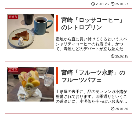
とがあるのだろうかという、レタス巻で
25.01.26
25.01.27
す。じゃって、レタスだぜ！？...
宮崎市
宮崎「ロッサコーヒー」
のレトロプリン
産地から直に買い付けてくるというスペ
シャリティコーヒーのお店です。かつ
て、寿屋などのデパートが立ち並んだ宮
崎の中心部。とはいっても一本裏へ入る
25.02.15
と、だいぶ力の抜けた環境となり...
宮崎市
宮崎「フルーツ永野」の
フルーツパフェ
山形屋の裏手に、品の良いレンガ小路が
整備されております。四季通りというこ
の道沿いに、小洒落た今っぽいお店がい
くつかならんでおり、面白げなのよ。こ
25.01.30
ちらは若いお姉さんらでやって...