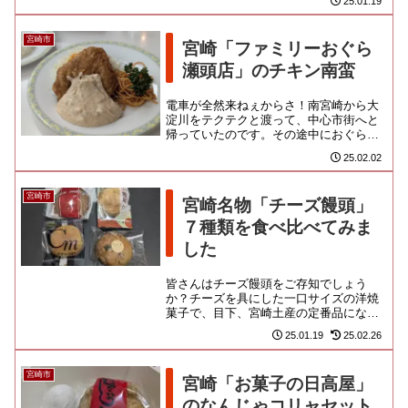
25.01.19
だいぶ元気のなくなっちゃった...
宮崎市
宮崎「ファミリーおぐら
瀬頭店」のチキン南蛮
電車が全然来ねぇからさ！南宮崎から大
淀川をテクテクと渡って、中心市街へと
帰っていたのです。その途中におぐらの
支店を発見！ せっかくなので、ここに
25.02.02
夕飯をやっつけることにしまし...
宮崎市
宮崎名物「チーズ饅頭」
７種類を食べ比べてみま
した
皆さんはチーズ饅頭をご存知でしょう
か？チーズを具にした一口サイズの洋焼
菓子で、目下、宮崎土産の定番品になっ
ております。宮崎県は特にチーズの生産
25.01.19
25.02.26
量が多いわけでもなく、なぜこれ...
宮崎市
宮崎「お菓子の日高屋」
のなんじゃコリャセット