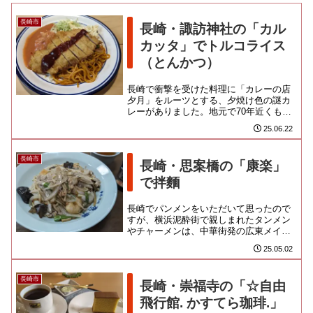
長崎市
長崎・諏訪神社の「カル
カッタ」でトルコライス
（とんかつ）
長崎で衝撃を受けた料理に「カレーの店
夕月」をルーツとする、夕焼け色の謎カ
レーがありました。地元で70年近くも愛
された名物らしいのだけど、やたら色の
25.06.22
インパクトが強すぎるせい...
長崎市
長崎・思案橋の「康楽」
で拌麵
長崎でパンメンをいただいて思ったので
すが、横浜泥酔街で親しまれたタンメン
やチャーメンは、中華街発の広東メイン
ストリームから派生したものではないん
25.05.02
じゃないかな？むしろ、ちゃん...
長崎市
長崎・崇福寺の「☆自由
飛行館. かすてら珈琲.」