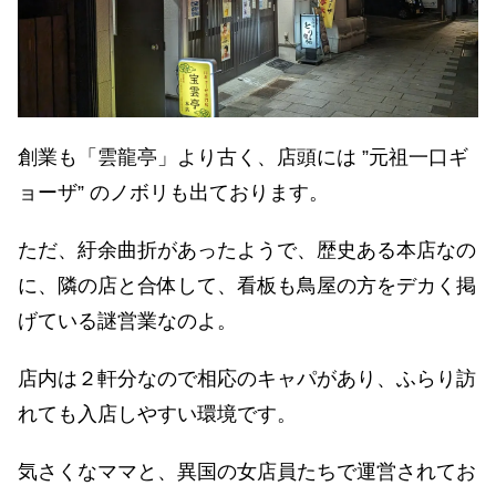
創業も「雲龍亭」より古く、店頭には ”元祖一口ギ
ョーザ” のノボリも出ております。
ただ、紆余曲折があったようで、歴史ある本店なの
に、隣の店と合体して、看板も鳥屋の方をデカく掲
げている謎営業なのよ。
店内は２軒分なので相応のキャパがあり、ふらり訪
れても入店しやすい環境です。
気さくなママと、異国の女店員たちで運営されてお