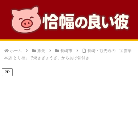
ホーム
旅先
長崎市
長崎・観光通の「宝雲亭
本店 とり福」で焼きぎょうざ、からあげ骨付き
PR