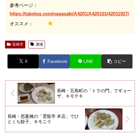
参考ページ：
https://tabelog.com/nagasaki/A4201/A420101/42011927/
★
オススメ：
長崎市
酒場
X
Facebook
LINE
コピー
長崎・五島町の「トラの門」でギョー
ザ、キモテキ
長崎・思案橋の「雲龍亭 本店」でひ
とくち餃子、キモニラ