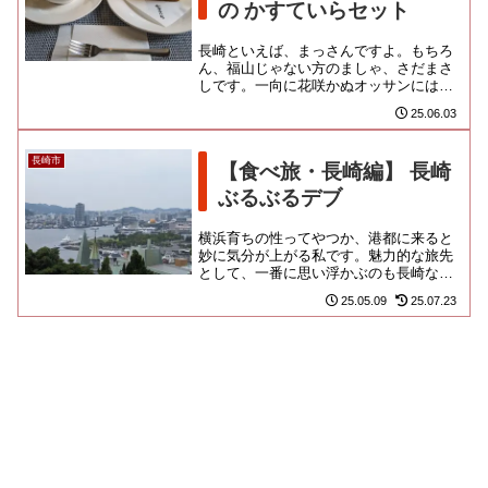
の かすていらセット
長崎といえば、まっさんですよ。もちろ
ん、福山じゃない方のましゃ、さだまさ
しです。一向に花咲かぬオッサンには、
泣き笑いな、さだの詩が染みまくるんだ
25.06.03
よな！私の人生の中では、私が...
長崎市
【食べ旅・長崎編】 長崎
ぶるぶるデブ
横浜育ちの性ってやつか、港都に来ると
妙に気分が上がる私です。魅力的な旅先
として、一番に思い浮かぶのも長崎なの
よ。もっと頻繁に訪れたいと思いつつ、
25.05.09
25.07.23
そうならんのは、飛行機の便も...