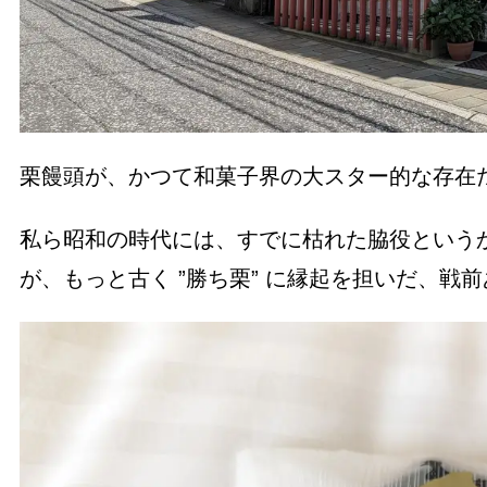
栗饅頭が、かつて和菓子界の大スター的な存在
私ら昭和の時代には、すでに枯れた脇役という
が、もっと古く ”勝ち栗” に縁起を担いだ、