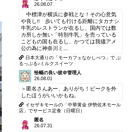
26.08.07
中標津が横浜に参戦とな！その心意気
や良し!! 歩いても行ける距離にタカナシ
牛乳のレストランが在るし、国内では数
カ所しか無い「特別牛乳」を売っている
こどもの国も在るし、かつては我儘アメ
公の為に神奈川ミ...
日本大通りの「モーカフェなかしべつ」で ぷ
るっぷる♪ミルクスイーツ
恰幅の良い彼＠管理人
26.08.01
＞匿名さんあー、ありがち！ピークを外
したほうがいいかもね。
イセザキモールの「中華黄金 伊勢佐木モール
店」でサービス定食（日曜日）
匿名
26.07.31