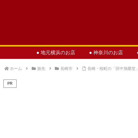
● 地元横浜のお店
● 神奈川のお店
ホーム
旅先
長崎市
長崎・桜町の「田中旭榮堂
PR