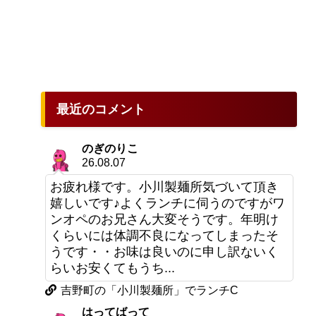
最近のコメント
のぎのりこ
26.08.07
お疲れ様です。小川製麺所気づいて頂き
嬉しいです♪よくランチに伺うのですがワ
ンオペのお兄さん大変そうです。年明け
くらいには体調不良になってしまったそ
うです・・お味は良いのに申し訳ないく
らいお安くてもうち...
吉野町の「小川製麺所」でランチC
はってばって