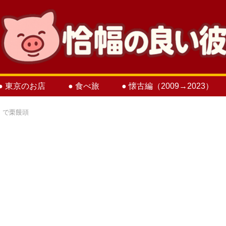
● 東京のお店
● 食べ旅
● 懐古編（2009→2023）
」で栗饅頭