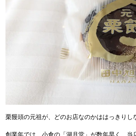
栗饅頭の元祖が、どのお店なのかははっきりし
創業年では、小倉の「湖月堂」が数年早く、当