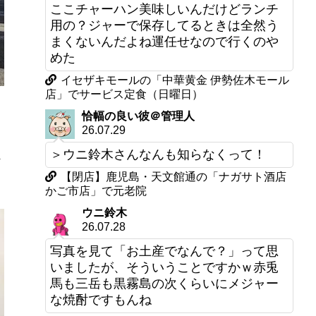
ここチャーハン美味しいんだけどランチ
用の？ジャーで保存してるときは全然う
まくないんだよね運任せなので行くのや
めた
イセザキモールの「中華黄金 伊勢佐木モール
店」でサービス定食（日曜日）
恰幅の良い彼＠管理人
26.07.29
ん
＞ウニ鈴木さんなんも知らなくって！
【閉店】鹿児島・天文館通の「ナガサト酒店
かご市店」で元老院
ウニ鈴木
26.07.28
写真を見て「お土産でなんで？」って思
いましたが、そういうことですかｗ赤兎
馬も三岳も黒霧島の次くらいにメジャー
な焼酎ですもんね