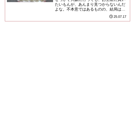
たいもんが、あんまり見つからないんだ
よな。不本意ではあるものの、結局は豚
まんの列に加わってしまう業なのよ。保
25.07.17
冷袋を持った時のズッシリな手...