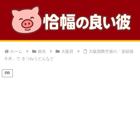
ホーム
旅先
大阪府
大阪国際空港の「道頓堀
今井」で きつねうどんなど
PR