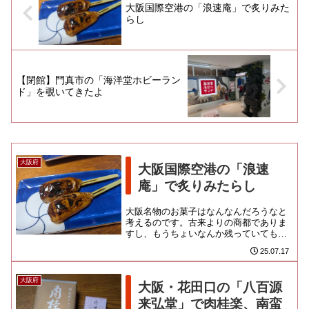
大阪国際空港の「浪速庵」で炙りみた
らし
【閉館】門真市の「海洋堂ホビーラン
ド」を覗いてきたよ
大阪府
大阪国際空港の「浪速
庵」で炙りみたらし
大阪名物のお菓子はなんなんだろうなと
考えるのです。古来よりの商都でありま
すし、もうちょいなんか残っていてもい
いんじゃないかと思うのだけど、お江戸
25.07.17
同様に都市としての規模が大き...
大阪府
大阪・花田口の「八百源
来弘堂」で肉桂楽、南蛮