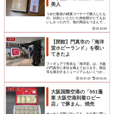
美人
うめだ阪急の銘菓コーナーで購入したも
の。以前にいただいた肉桂餅がとてもお
いしかったので、他の商品もつまんでみ
たのよ。文化文政時代に創業したという
25.10.04
堺の老舗。祖先は香木などを扱...
大阪府
【閉館】門真市の「海洋
堂ホビーランド」を覗い
てきたよ
フィギュアで有名な「海洋堂」は、大阪
の門真市に本社を構えております。商品
等を展示するミュージアムもいくつか運
営しているのですが、お膝元のホビーラ
25.07.19
26.01.01
ンドが令和7年11月30日で...
大阪府
大阪国際空港の「551蓬
莱 大阪空港到着ロビー
店」で豚まん、焼売
せっかく大阪に行っても、お土産に買い