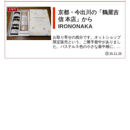
京都市
京都・今出川の「鶴屋吉
信 本店」から
IRONONAKA
お取り寄せの残分です。ネットショップ
限定販売という、ご勝手最中がありまし
た。パステル５色の小さな最中種に、
USUBENI、KANARIA、
25.11.25
WASURENAGUSA、GOHU...