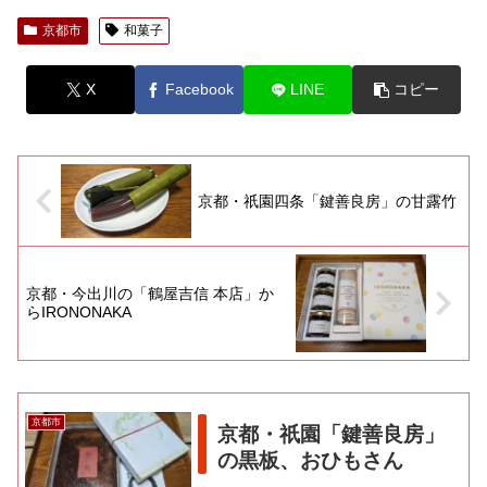
京都市
和菓子
X
Facebook
LINE
コピー
京都・祇園四条「鍵善良房」の甘露竹
京都・今出川の「鶴屋吉信 本店」か
らIRONONAKA
京都市
京都・祇園「鍵善良房」
の黒板、おひもさん