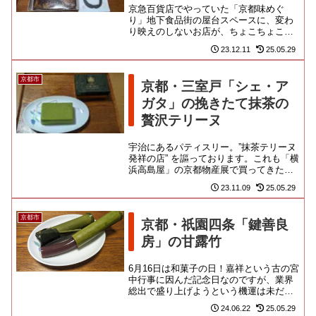
京急百貨店でやっていた「京都味めぐ
り」地下食品街の屋台スペースに、変わ
り映えのしないお店が、ちょこちょこっ
と出てくるだけのミニ催事なんですけ
23.12.11
25.05.29
ど、そのタイミングに合わせてか、...
京都市
京都・三室戸「シェ・ア
ガタ」の挽きたて抹茶の
贅沢テリーヌ
宇治にあるパティスリー。”抹茶テリーヌ
発祥の店” を謳っております。これも「横
浜高島屋」の京都物産展で買ってきたも
の。コロナ以降、催事の活気は未だ戻っ
23.11.09
25.05.29
ていないらしく、今回の...
京都市
京都・祇園四条「鍵善良
房」の甘露竹
6月16日は和菓子の日！嘉祥という古の宮
中行事に因んだ記念日なのですが、業界
総出で盛り上げようという機運は未だ見
えず。ちょうど通りがかった「京急百貨
24.06.22
25.05.29
店」でも「鶴屋八幡」と「...