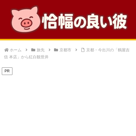
ホーム
旅先
京都市
京都・今出川の「鶴屋吉
信 本店」から紅白観世井
PR