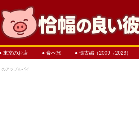
● 東京のお店
● 食べ旅
● 懐古編（2009→2023）
」のアップルパイ