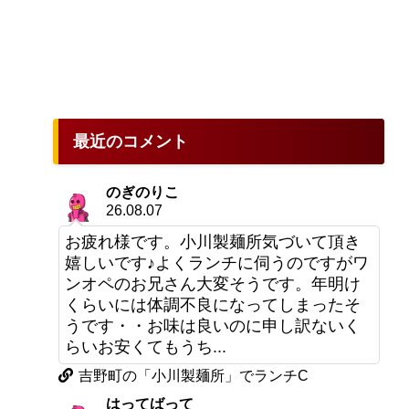
最近のコメント
のぎのりこ
26.08.07
お疲れ様です。小川製麺所気づいて頂き
嬉しいです♪よくランチに伺うのですがワ
ンオペのお兄さん大変そうです。年明け
くらいには体調不良になってしまったそ
うです・・お味は良いのに申し訳ないく
らいお安くてもうち...
吉野町の「小川製麺所」でランチC
はってばって