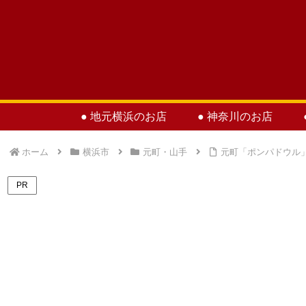
● 地元横浜のお店
● 神奈川のお店
ホーム
横浜市
元町・山手
元町「ポンパドウル
PR