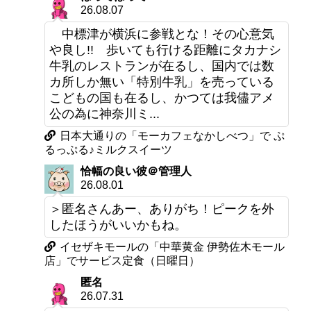
26.08.07
中標津が横浜に参戦とな！その心意気
や良し!! 歩いても行ける距離にタカナシ
牛乳のレストランが在るし、国内では数
カ所しか無い「特別牛乳」を売っている
こどもの国も在るし、かつては我儘アメ
公の為に神奈川ミ...
日本大通りの「モーカフェなかしべつ」で ぷ
るっぷる♪ミルクスイーツ
恰幅の良い彼＠管理人
26.08.01
＞匿名さんあー、ありがち！ピークを外
したほうがいいかもね。
イセザキモールの「中華黄金 伊勢佐木モール
店」でサービス定食（日曜日）
匿名
26.07.31