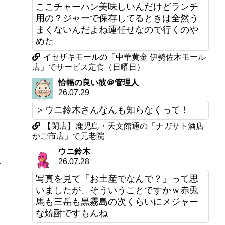
ここチャーハン美味しいんだけどランチ
用の？ジャーで保存してるときは全然う
まくないんだよね運任せなので行くのや
めた
イセザキモールの「中華黄金 伊勢佐木モール
店」でサービス定食（日曜日）
恰幅の良い彼＠管理人
26.07.29
＞ウニ鈴木さんなんも知らなくって！
【閉店】鹿児島・天文館通の「ナガサト酒店
かご市店」で元老院
ウニ鈴木
手
26.07.28
写真を見て「お土産でなんで？」って思
いましたが、そういうことですかｗ赤兎
馬も三岳も黒霧島の次くらいにメジャー
な焼酎ですもんね