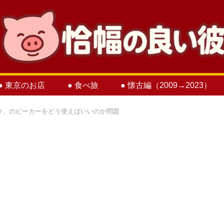
● 東京のお店
● 食べ旅
● 懐古編（2009→2023）
ウ」のビーカーをどう使えばいいのか問題