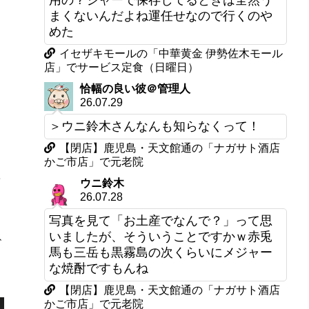
用の？ジャーで保存してるときは全然う
まくないんだよね運任せなので行くのや
めた
イセザキモールの「中華黄金 伊勢佐木モール
店」でサービス定食（日曜日）
恰幅の良い彼＠管理人
26.07.29
と
＞ウニ鈴木さんなんも知らなくって！
【閉店】鹿児島・天文館通の「ナガサト酒店
かご市店」で元老院
な
ウニ鈴木
26.07.28
写真を見て「お土産でなんで？」って思
いましたが、そういうことですかｗ赤兎
ざ
馬も三岳も黒霧島の次くらいにメジャー
な焼酎ですもんね
【閉店】鹿児島・天文館通の「ナガサト酒店
かご市店」で元老院