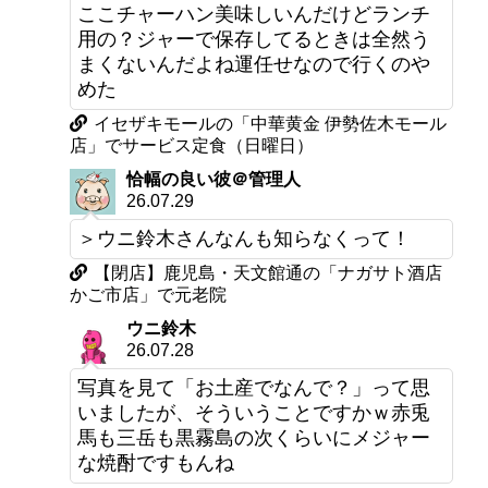
ここチャーハン美味しいんだけどランチ
用の？ジャーで保存してるときは全然う
まくないんだよね運任せなので行くのや
めた
イセザキモールの「中華黄金 伊勢佐木モール
店」でサービス定食（日曜日）
恰幅の良い彼＠管理人
26.07.29
＞ウニ鈴木さんなんも知らなくって！
【閉店】鹿児島・天文館通の「ナガサト酒店
かご市店」で元老院
ウニ鈴木
26.07.28
写真を見て「お土産でなんで？」って思
いましたが、そういうことですかｗ赤兎
馬も三岳も黒霧島の次くらいにメジャー
な焼酎ですもんね