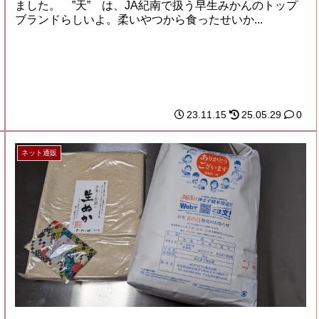
ました。 ”天” は、JA紀南で扱う早生みかんのトップ
ブランドらしいよ。柔いやつから食ったせいか...
23.11.15
25.05.29
0
ネット通販