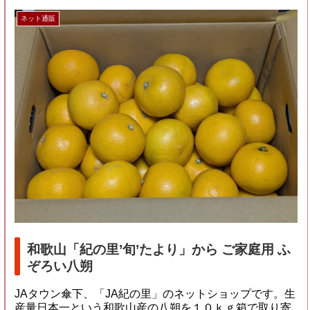
ネット通販
和歌山「紀の里’旬’たより」から ご家庭用 ふ
ぞろい八朔
JAタウン傘下、「JA紀の里」のネットショップです。生
産量日本一という和歌山産の八朔を１０ｋｇ箱で取り寄