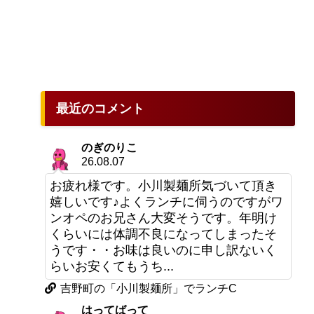
最近のコメント
のぎのりこ
26.08.07
お疲れ様です。小川製麺所気づいて頂き
嬉しいです♪よくランチに伺うのですがワ
ンオペのお兄さん大変そうです。年明け
くらいには体調不良になってしまったそ
うです・・お味は良いのに申し訳ないく
らいお安くてもうち...
吉野町の「小川製麺所」でランチC
はってばって