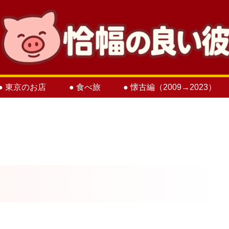
● 東京のお店
● 食べ旅
● 懐古編（2009→2023）