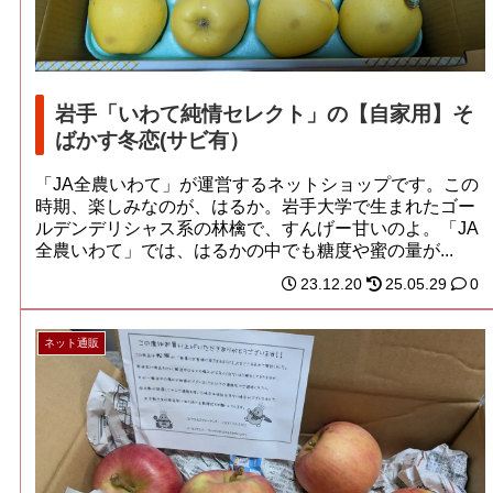
岩手「いわて純情セレクト」の【自家用】そ
ばかす冬恋(サビ有）
「JA全農いわて」が運営するネットショップです。この
時期、楽しみなのが、はるか。岩手大学で生まれたゴー
ルデンデリシャス系の林檎で、すんげー甘いのよ。「JA
全農いわて」では、はるかの中でも糖度や蜜の量が...
23.12.20
25.05.29
0
ネット通販