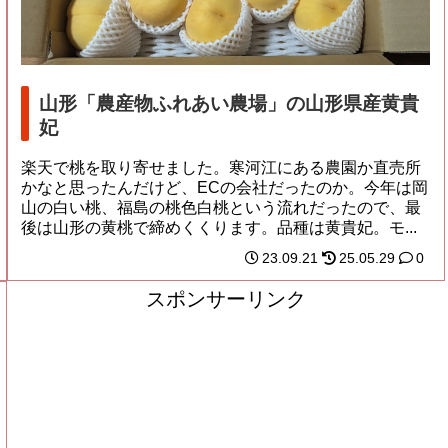
山形「農産物ふれあい農場」の山形県産黄貴
妃
楽天で桃を取り寄せました。寒河江にある農園か直売所
かなと思ったんだけど、ECの会社だったのか。今年は岡
山の白い桃、福島の桃色白桃という流れだったので、最
後は山形の黄桃で締めくくります。品種は黄貴妃。モ...
23.09.21
25.05.29
0
スポンサーリンク