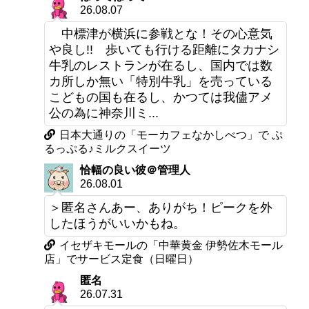
26.08.07
中標津が横浜に参戦とな！その心意気
や良し!! 歩いても行ける距離にタカナシ
牛乳のレストランが在るし、国内では数
カ所しか無い「特別牛乳」を売っている
こどもの国も在るし、かつては我儘アメ
公の為に神奈川ミ...
日本大通りの「モーカフェなかしべつ」で ぷ
るっぷる♪ミルクスイーツ
恰幅の良い彼＠管理人
26.08.01
＞匿名さんあー、ありがち！ピークを外
したほうがいいかもね。
イセザキモールの「中華黄金 伊勢佐木モール
店」でサービス定食（日曜日）
匿名
26.07.31