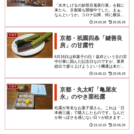
「水木しげるの妖怪百鬼夜行展」を観に
来たら、京都展も開催中でした。まぁ、
なんというか。コロナ以降、特に横浜そ
ごうの物産展はしょぼくれて、見る影も
24.03.28
25.05.29
ねぇなって感じ。菓子について...
京都市
京都・祇園四条「鍵善良
房」の甘露竹
6月16日は和菓子の日！嘉祥という古の宮
中行事に因んだ記念日なのですが、業界
総出で盛り上げようという機運は未だ見
えず。ちょうど通りがかった「京急百貨
24.06.22
25.05.29
店」でも「鶴屋八幡」と「...
京都市
京都・丸太町「亀屋友
永」のやき栗松露
松露が有名なお菓子屋さん。これは「日
本橋三越」で購入したものです。なんだ
か秋っぽさを感じない日々が続きます
が、季節のお菓子はスケジュール通りで
23.10.18
25.05.29
すね。焼き栗を模した秋の松露。...