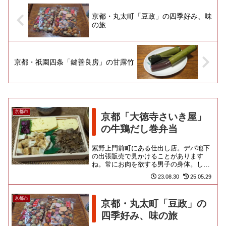
京都・丸太町「豆政」の四季好み、味
の旅
京都・祇園四条「鍵善良房」の甘露竹
京都市
京都「大徳寺さいき屋」
の牛鶏だし巻弁当
紫野上門前町にある仕出し店。デパ地下
の出張販売で見かけることがあります
ね。常にお肉を欲する男子の身体。しか
し、こちらのお弁当は、じゅんわり焼か
23.08.30
25.05.29
れた、品の良いだし巻き玉子がト...
京都市
京都・丸太町「豆政」の
四季好み、味の旅