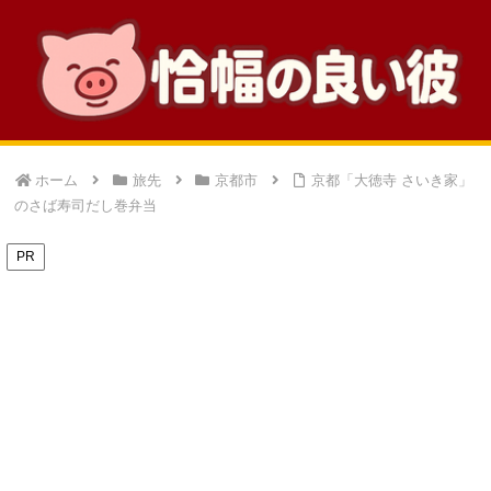
ホーム
旅先
京都市
京都「大徳寺 さいき家」
のさば寿司だし巻弁当
PR