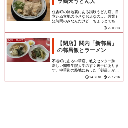
ラ鶏天うどん大
住吉町の路地裏にある讃岐うどん店。目
立たぬ立地の小さなお店なのよ。営業も
短時間のみなんだけど、ちょっとでも手
が空くとお姉さんが熱心に呼び込みもし
25.03.13
ておりますし、ランチのピーク...
関内・馬車道
【閉店】関内「新邨昌」
の邨昌飯とラーメン
不老町にある中華店。教文センター跡、
新しい関東学院大学のすぐ裏手にありま
す。中華街の路地にあった「邨昌」がこ
んなとこに移転してたんだなと思ってた
24.06.01
25.12.16
ら、酔華さんとこに、元々はこ...