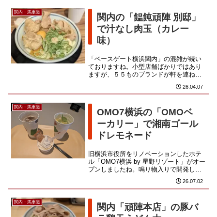
関内・馬車道
関内の「饂飩頑陣 別邸」
で汁なし肉玉（カレー
味）
「ベースゲート横浜関内」の混雑が続い
ておりますね。小型店舗ばかりではあり
ますが、５５ものブランドが軒を連ねる
飲食施設が爆誕したインパクトは無視で
26.04.07
きません。ぶっちゃけ、どのお...
関内・馬車道
OMO7横浜の「OMOベ
ーカリー」で湘南ゴール
ドレモネード
旧横浜市役所をリノベーションしたホテ
ル「OMO7横浜 by 星野リゾート」がオー
プンしましたね。鳴り物入りで開発した
のが ”愛犬との都市観光を楽しめるドッグ
26.07.02
フレンドリーなホ...
関内・馬車道
関内「頑陣本店」の豚バ