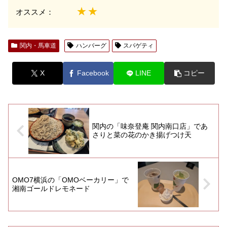
★★
オススメ：
関内・馬車道
ハンバーグ
スパゲティ
X
Facebook
LINE
コピー
関内の「味奈登庵 関内南口店」であ
さりと菜の花のかき揚げつけ天
OMO7横浜の「OMOベーカリー」で
湘南ゴールドレモネード