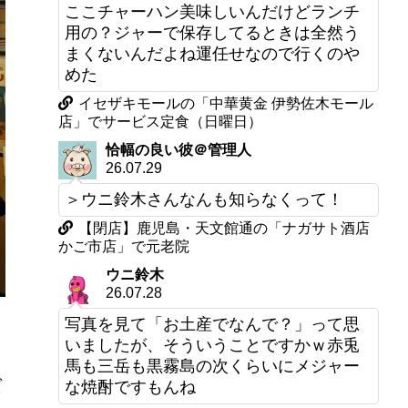
ここチャーハン美味しいんだけどランチ
用の？ジャーで保存してるときは全然う
まくないんだよね運任せなので行くのや
めた
イセザキモールの「中華黄金 伊勢佐木モール
店」でサービス定食（日曜日）
恰幅の良い彼＠管理人
26.07.29
＞ウニ鈴木さんなんも知らなくって！
【閉店】鹿児島・天文館通の「ナガサト酒店
かご市店」で元老院
ウニ鈴木
26.07.28
写真を見て「お土産でなんで？」って思
いましたが、そういうことですかｗ赤兎
馬も三岳も黒霧島の次くらいにメジャー
ば
な焼酎ですもんね