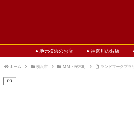
● 地元横浜のお店
● 神奈川のお店
ホーム
横浜市
ＭＭ・桜木町
ランドマークプラ
PR