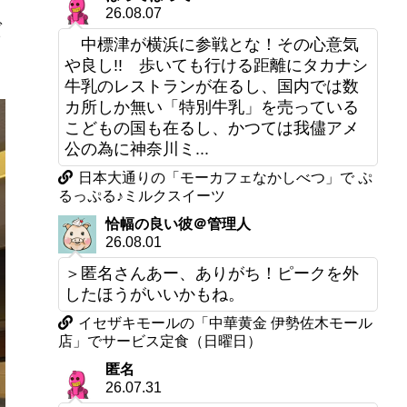
26.08.07
ば
中標津が横浜に参戦とな！その心意気
や良し!! 歩いても行ける距離にタカナシ
牛乳のレストランが在るし、国内では数
カ所しか無い「特別牛乳」を売っている
こどもの国も在るし、かつては我儘アメ
公の為に神奈川ミ...
日本大通りの「モーカフェなかしべつ」で ぷ
るっぷる♪ミルクスイーツ
恰幅の良い彼＠管理人
26.08.01
＞匿名さんあー、ありがち！ピークを外
したほうがいいかもね。
イセザキモールの「中華黄金 伊勢佐木モール
店」でサービス定食（日曜日）
匿名
26.07.31