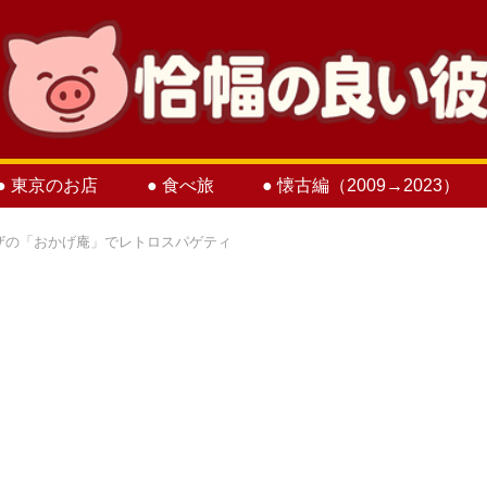
● 東京のお店
● 食べ旅
● 懐古編（2009→2023）
ザの「おかげ庵」でレトロスパゲティ