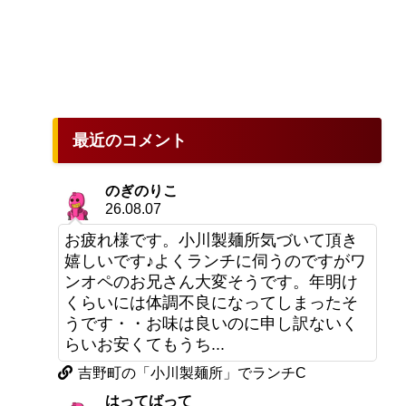
最近のコメント
のぎのりこ
26.08.07
お疲れ様です。小川製麺所気づいて頂き
嬉しいです♪よくランチに伺うのですがワ
ンオペのお兄さん大変そうです。年明け
くらいには体調不良になってしまったそ
うです・・お味は良いのに申し訳ないく
らいお安くてもうち...
吉野町の「小川製麺所」でランチC
はってばって