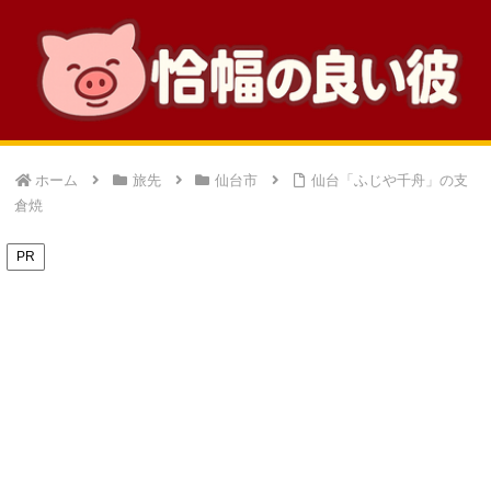
ホーム
旅先
仙台市
仙台「ふじや千舟」の支
倉焼
PR