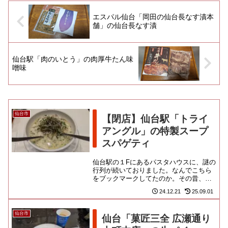
エスパル仙台「岡田の仙台長なす漬本
舗」の仙台長なす漬
仙台駅「肉のいとう」の肉厚牛たん味
噌味
仙台市
【閉店】仙台駅「トライ
アングル」の特製スープ
スパゲティ
仙台駅の１Fにあるパスタハウスに、謎の
行列が続いておりました。なんでこちら
をブックマークしてたのか。その昔、国
鉄が口減らしのため、駅員を厨房に立た
24.12.21
25.09.01
せていたお店という記事を読...
仙台市
仙台「菓匠三全 広瀬通り