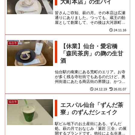
大町本店」の生パイ
皆さんご存知、萩の月。その本店は広瀬
通りにありました。つっても、蔵王の飴
屋として創業して、その後は大河原町を
本拠としていたらしいので、仙台の老舗
24.11.16
菓子店というよりは、昭和の銘...
仙台市
【休業】仙台・愛宕橋
「森民茶房」の麹の生甘
酒
仙台駅の南東にある荒町のエリア。お寺
が多く残る寺社街でもあるのだけど、奥
州街道にあたる商店街の界隈は、かつて
麹を独占的に販売する権利を与えられて
24.12.19
26.01.07
いた ”麹の街” でもあるん...
仙台市
エスパル仙台「ずんだ茶
寮」のずんだシェイク
駅ビル地下のお土産街にある、ずんだ
処。萩の月でおなじみ「菓匠 三全」の展
開するブランドです。他社による冷凍餅