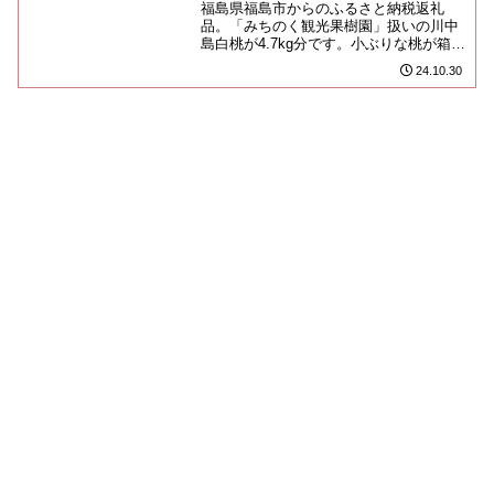
福島県福島市からのふるさと納税返礼
品。「みちのく観光果樹園」扱いの川中
島白桃が4.7kg分です。小ぶりな桃が箱に
みっちり詰まって、届きました。例によ
24.10.30
って、ご家庭用を選んでい...