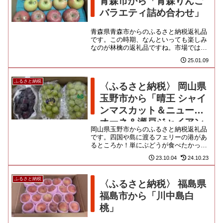
青森市から「青森りんご
バラエティ詰め合わせ」
青森県青森市からのふるさと納税返礼品
です。この時期、なんといっても楽しみ
なのが林檎の返礼品ですね。市場では、
ド定番たる、ふじの他にも、いくつかの
25.01.09
品種を見るようになりましたが...
ふるさと納税
〈ふるさと納税〉 岡山県
玉野市から「晴王 シャイ
ンマスカット＆ニューピ
オーネ＆瀬戸ジャイアン
岡山県玉野市からのふるさと納税返礼品
ツ」
です。四国や島に渡るフェリーの港があ
るところか！単にぶどうが食べたかった
だけで、すんまそん。ピオーネ、シャイ
23.10.04
24.10.23
ンマスカット、瀬戸ジャイアン...
ふるさと納税
〈ふるさと納税〉 福島県
福島市から「川中島白
桃」