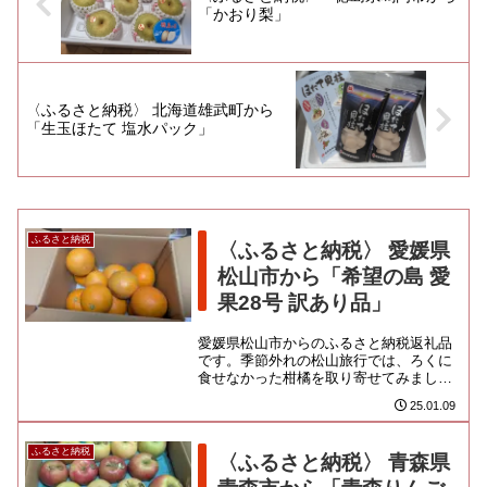
「かおり梨」
〈ふるさと納税〉 北海道雄武町から
「生玉ほたて 塩水パック」
ふるさと納税
〈ふるさと納税〉 愛媛県
松山市から「希望の島 愛
果28号 訳あり品」
愛媛県松山市からのふるさと納税返礼品
です。季節外れの松山旅行では、ろくに
食せなかった柑橘を取り寄せてみました
よ。訳あり 愛果28号の2kg箱。「フレッ
25.01.09
シュファクトリートミナ...
ふるさと納税
〈ふるさと納税〉 青森県