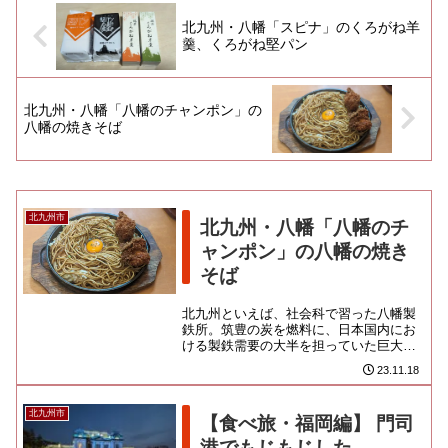
北九州・八幡「スピナ」のくろがね羊
羹、くろがね堅パン
北九州・八幡「八幡のチャンポン」の
八幡の焼きそば
北九州市
北九州・八幡「八幡のチ
ャンポン」の八幡の焼き
そば
北九州といえば、社会科で習った八幡製
鉄所。筑豊の炭を燃料に、日本国内にお
ける製鉄需要の大半を担っていた巨大工
場ですね。現在も後身となる「日本製
23.11.18
鉄」が稼働中なので、見学等は敷...
北九州市
【食べ旅・福岡編】 門司
港でもじもじした