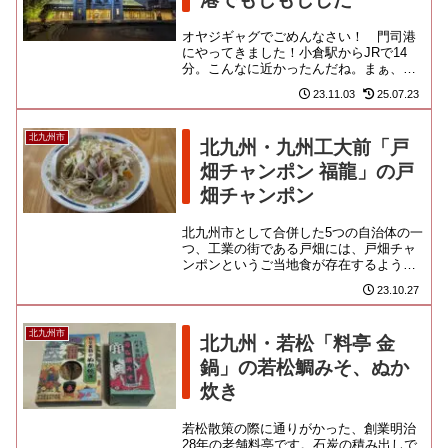
オヤジギャグでごめんなさい！ 門司港
にやってきました！小倉駅からJRで14
分。こんなに近かったんだね。まぁ、な
んともステキな門司港駅なのよ！！大正
23.11.03
25.07.23
時代に建てられた駅舎は、東...
北九州市
北九州・九州工大前「戸
畑チャンポン 福龍」の戸
畑チャンポン
北九州市として合併した5つの自治体の一
つ、工業の街である戸畑には、戸畑チャ
ンポンというご当地食が存在するようで
す。長崎由来のチャンポン文化は、福岡
23.10.27
県にも広く根付いております...
北九州市
北九州・若松「料亭 金
鍋」の若松鯛みそ、ぬか
炊き
若松散策の際に通りがかった、創業明治
28年の老舗料亭です。石炭の積み出しで