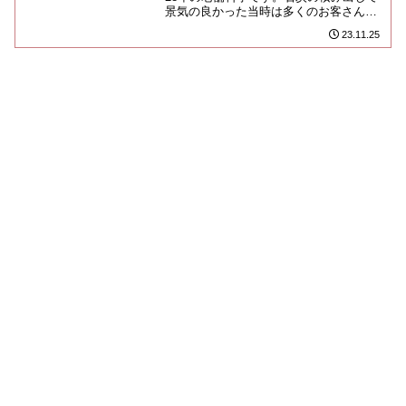
景気の良かった当時は多くのお客さんで
賑わったお店みたいね。九州にいち早く
23.11.25
取り入れたという牛鍋が名物...