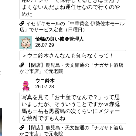
用の？ジャーで保存してるときは全然う
まくないんだよね運任せなので行くのや
めた
イセザキモールの「中華黄金 伊勢佐木モール
店」でサービス定食（日曜日）
恰幅の良い彼＠管理人
26.07.29
＞ウニ鈴木さんなんも知らなくって！
【閉店】鹿児島・天文館通の「ナガサト酒店
かご市店」で元老院
が
ウニ鈴木
き
26.07.28
写真を見て「お土産でなんで？」って思
いましたが、そういうことですかｗ赤兎
馬も三岳も黒霧島の次くらいにメジャー
な焼酎ですもんね
【閉店】鹿児島・天文館通の「ナガサト酒店
かご市店」で元老院