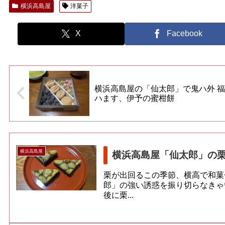
横浜高島屋
洋菓子
X
Facebook
横浜高島屋の「仙太郎」で鬼ハ外 福
ハます、伊予の蜜柑餅
横浜高島屋
横浜高島屋「仙太郎」の
栗が出回るこの季節、横高で和菓
郎」の強い誘惑を振り切らなきゃ
後に栗...