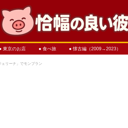
● 東京のお店
● 食べ旅
● 懐古編（2009→2023）
ジェリーナ」でモンブラン