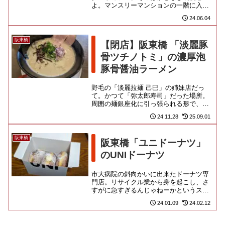
よ。マンスリーマンションの一階に入っ
ているのですが、たしか、以前も「マー
24.06.04
ガレット」って名前のエッグタル...
阪東橋
【閉店】阪東橋 「淡麗豚
骨ツチノトミ」の濃厚泡
豚骨醤油ラーメン
野毛の「淡麗拉麺 己巳」の姉妹店だっ
て。かつて「弥太郎寿司」だった場所。
周囲の麺銀座化に引っ張られる形で、こ
こにもラーメン屋が入ったのだけど、内
24.11.28
25.09.01
容は赤湯からみそラーメン風か...
阪東橋
阪東橋「ユニドーナツ」
のUNIドーナツ
市大病院の斜向かいに出来たドーナツ専
門店。リサイクル業から身を起こし、さ
すがに急すぎるんじゃねーかというスピ
ードで事業を拡大をしている
24.01.09
24.02.12
「GRACE」 その飲食ブランドの一つ...