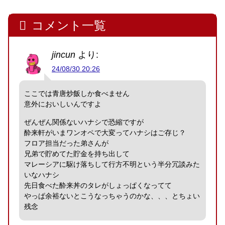
コメント一覧
jincun
より:
24/08/30 20:26
ここでは青唐炒飯しか食べません
意外においしいんですよ
ぜんぜん関係ないハナシで恐縮ですが
酔来軒がいまワンオペで大変ってハナシはご存じ？
フロア担当だった弟さんが
兄弟で貯めてた貯金を持ち出して
マレーシアに駆け落ちして行方不明という半分冗談みた
いなハナシ
先日食べた酔来丼のタレがしょっぱくなってて
やっぱ余裕ないとこうなっちゃうのかな、、、とちょい
残念