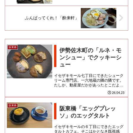
ふんばってくれ！「酔来軒」
阪東橋
伊勢佐木町の「ルネ・モ
ンシュー」でクッキーシ
ュー
イセザキモール七丁目にできたシューク
リーム専門店。一六地蔵の隣の隣です。
たしか、動産屋だかがあったとこだよ
な。スイーツ店がオープンしたことに全
26.04.23
く気がつかなくって、甘デブとし...
阪東橋
阪東橋「エッグプレッ
ソ」のエッグタルト
イセザキモールの６丁目にできたエッグ
タルトカフェ。そこはかとなき既視感