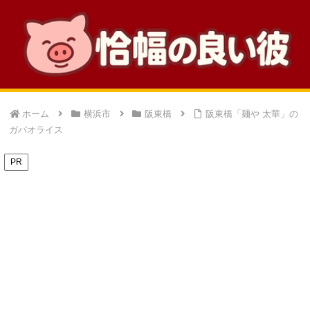
ホーム
横浜市
阪東橋
阪東橋「麺や 太華」の
ガパオライス
PR