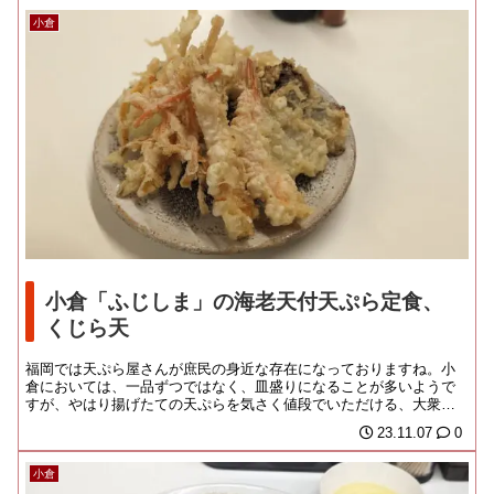
小倉
小倉「ふじしま」の海老天付天ぷら定食、
くじら天
福岡では天ぷら屋さんが庶民の身近な存在になっておりますね。小
倉においては、一品ずつではなく、皿盛りになることが多いようで
すが、やはり揚げたての天ぷらを気さく値段でいただける、大衆天
ぷら文化圏にあること...
23.11.07
0
小倉