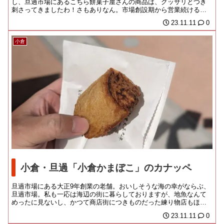
し、旦過市場にあるこちら餅菓子屋さんの商品は、グッサリとつき
刺さってきましたわ！さもありなん。市場創設期から営業続ける、
明治創業の老舗だった...
23.11.11
0
小倉
小倉・旦過「小倉かまぼこ」のカナッペ
旦過市場にある大正9年創業の老舗。おいしそうな海の幸がならぶ、
旦過市場。私も一応は海辺の街に暮らしておりますが、地魚なんて
めったに見ないし、かつて商店街につきものだった練り物店もほと
んど残ってないから...
23.11.11
0