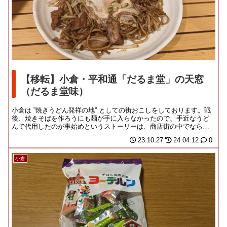
【移転】小倉・平和通「だるま堂」の天窓
（だるま堂味）
小倉は ”焼きうどん発祥の地” としての街おこしをしております。戦
後、焼きそばを作ろうにも麺が手に入らなかったので、手近なうど
んで代用したのが事始めというストーリーは、商店街の中でならと
もかく、全国初...
23.10.27
24.04.12
0
小倉