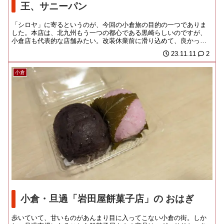
王、サニーパン
「シロヤ」に寄るというのが、今回の小倉旅の目的の一つでありま
した。本店は、北九州もう一つの都心である黒崎らしいのですが、
小倉店も代表的な店舗みたい。改装休業前に滑り込めて、良かった
わ。小倉中央商店街の...
23.11.11
2
小倉
小倉・旦過「岩田屋餅菓子店」の おはぎ
歩いていて、甘いものがあんまり目に入ってこない小倉の街。しか