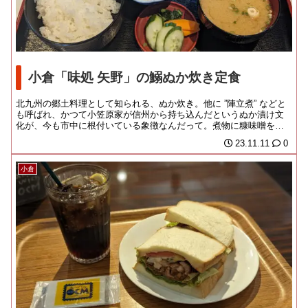
小倉「味処 矢野」の鰯ぬか炊き定食
北九州の郷土料理として知られる、ぬか炊き。他に ”陣立煮” などと
も呼ばれ、かつて小笠原家が信州から持ち込んだというぬか漬け文
化が、今も市中に根付いている象徴なんだって。煮物に糠味噌を加
えることで、青...
23.11.11
0
小倉