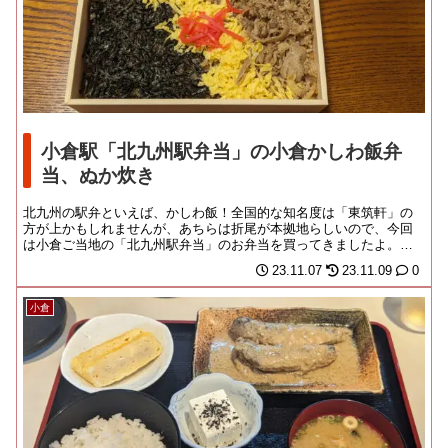
小倉駅「北九州駅弁当」の小倉かしわ飯弁
当、ぬか炊き
北九州の駅弁といえば、かしわ飯！全国的な知名度は「東筑軒」の
方が上かもしれませんが、あちらは折尾が本拠地らしいので、今回
は小倉ご当地の「北九州駅弁当」のお弁当を買ってきましたよ。明
治の頃より、門司や小...
23.11.07
23.11.09
0
小倉