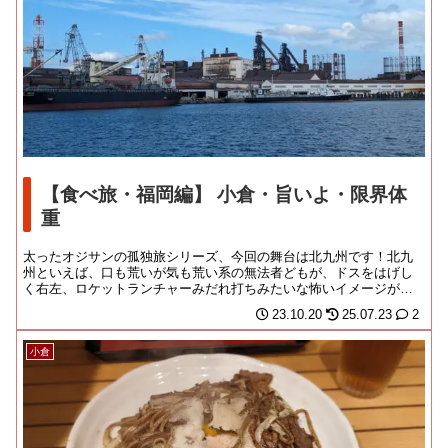
【食べ旅・福岡編】 小倉・旨いよ・限界体
重
太ったオジサンの孤独旅シリーズ、今回の舞台は北九州です！北九
州といえば、口も荒いが気も荒い系の無法者どもが、ドスをはげし
く右左、ロケットランチャーみだれ打ちみたいな怖いイメージがあ
る土地じゃんか！いっ...
23.10.20
25.07.23
2
小倉