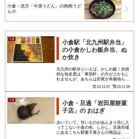
小倉・北方「今浪うどん」の肉肉うど
ん小
小倉
小倉駅「北九州駅弁当」
の小倉かしわ飯弁当、ぬ
か炊き
北九州の駅弁といえば、かしわ飯！全国
的な知名度は「東筑軒」の方が上かもし
れませんが、あちらは折尾が本拠地らし
いので、今回は小倉ご当地の「北九州駅
23.11.07
23.11.09
弁当」のお弁当を買ってきまし...
小倉
小倉・旦過「岩田屋餅菓
子店」の おはぎ
歩いていて、甘いものがあんまり目に入
ってこない小倉の街。しかし、旦過市場
にあるこちら餅菓子屋さんの商品は、グ
ッサリとつき刺さってきましたわ！さも