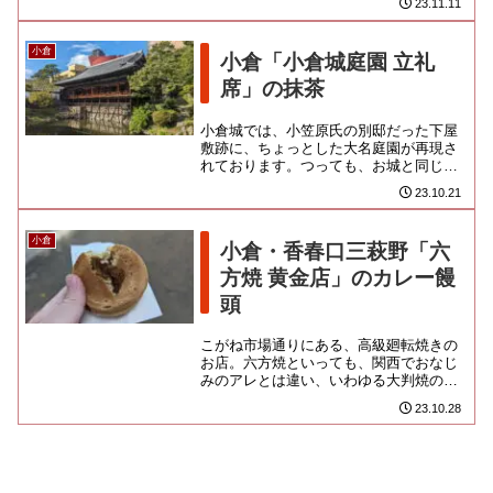
23.11.11
ありなん。市場創設期から営業...
小倉
小倉「小倉城庭園 立礼
席」の抹茶
小倉城では、小笠原氏の別邸だった下屋
敷跡に、ちょっとした大名庭園が再現さ
れております。つっても、お城と同じで
かつての姿が忠実に再現しているわけで
23.10.21
はなさそうなのよね。平成10...
小倉
小倉・香春口三萩野「六
方焼 黄金店」のカレー饅
頭
こがね市場通りにある、高級廻転焼きの
お店。六方焼といっても、関西でおなじ
みのアレとは違い、いわゆる大判焼のお
店なのです。六方焼きがご当地での通称
23.10.28
というよりは、北九州に数店を...