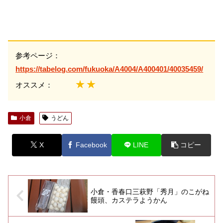
参考ページ：
https://tabelog.com/fukuoka/A4004/A400401/40035459/
★★
オススメ：
小倉
うどん
X
Facebook
LINE
コピー
小倉・香春口三萩野「秀月」のこがね
饅頭、カステラようかん