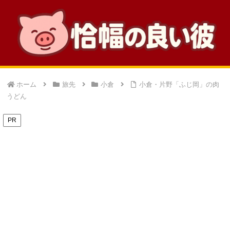
ホーム
旅先
小倉
小倉・片野「ふじ岡」の肉
うどん
PR